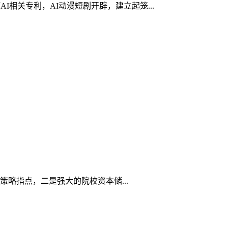
I相关专利，AI动漫短剧开辟，建立起笼...
略指点，二是强大的院校资本储...