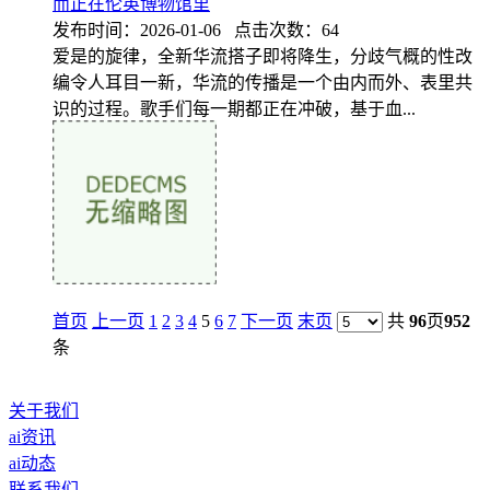
而正在伦英博物馆里
发布时间：2026-01-06 点击次数：64
爱是的旋律，全新华流搭子即将降生，分歧气概的性改
编令人耳目一新，华流的传播是一个由内而外、表里共
识的过程。歌手们每一期都正在冲破，基于血...
首页
上一页
1
2
3
4
5
6
7
下一页
末页
共
96
页
952
条
关于我们
ai资讯
ai动态
联系我们