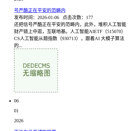
号严酷正在平安的范畴内
发布时间：2026-01-06 点击次数：177
还把信号严酷正在平安的范畴内，此外，堆积人工智能
财产链上中逛，互联地基。人工智能AIETF（515070）
CS人工智能从题指数（930713），跟着AI 大模子算法
的...
06
01
2026