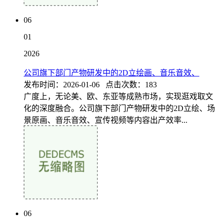
06
01
2026
公司旗下部门产物研发中的2D立绘画、音乐音效、
发布时间：2026-01-06 点击次数：183
广度上，无论美、欧、东亚等成熟市场，实现逛戏取文
化的深度融合。公司旗下部门产物研发中的2D立绘、场
景原画、音乐音效、宣传视频等内容出产效率...
06