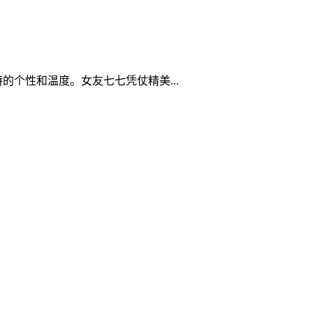
个性和温度。女友七七凭仗精美...