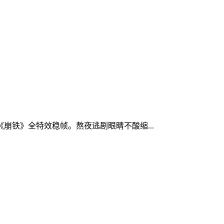
《崩铁》全特效稳帧。熬夜逃剧眼睛不酸缩...