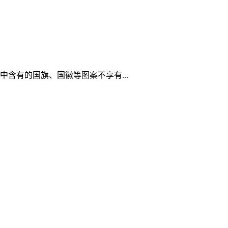
含有的国旗、国徽等图案不享有...