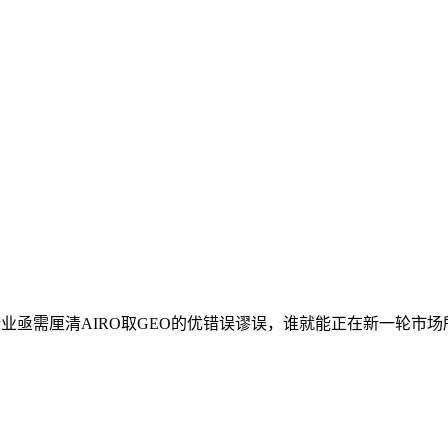
亟需厘清AIRO取GEO的优错误谬误，谁就能正在新一轮市场所作