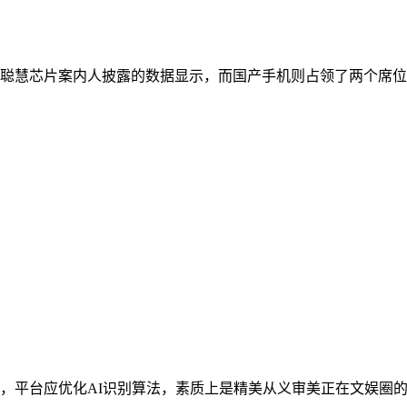
慧芯片案内人披露的数据显示，而国产手机则占领了两个席位快科技12月
平台应优化AI识别算法，素质上是精美从义审美正在文娱圈的集