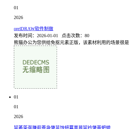
01
2026
orelDRAW软件制做
发布时间：2026-01-01 点击次数：80
熊猫办公为您供给免抠元素正版，该素材利用的场景很是
01
01
2026
袃莃蒅虿膁莂薈袅肇莁蚀蚈羃蒀莀袃衿肇蒂蚆螅