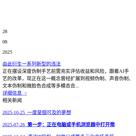
28
08
2025
由此衍生一系列新型的违法
正在摆设深度伪制手艺前需充实评估收益和风险，跟着AI手
艺的改革，现正在这一概念曾经扩展到视频伪制、声音伪制、
文本伪制和微脸色合成等多模态合...
详细信息 >
相关新闻
2025-10-25 一度是個可及的夢想
2025-07-26
第一步：正在电脑或手机浏览器中打开简