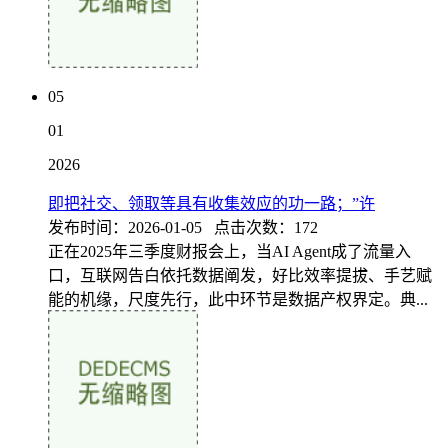
05
01
2026
即把社交、领取等具有收集效应的功一路；”许
发布时间：2026-01-05 点击次数：172
正在2025年三季度财报会上，当AI Agent成了流量入
口，互联网告白依托数据阐发，好比效率提拔、手艺赋
能的机缘，尺度先行，此中环节是数据产权界定。典...