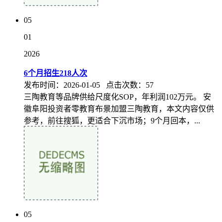
05
01
2026
6个月招生218人次
发布时间：2026-01-05 点击次数：57
三陶教育等品牌供给尺度化SOP，年利润102万元。 安
徽阜阳投资者零教育布景加盟三陶教育，本文内容仅供
参考，前往搜狐，更适合下沉市场；9个月回本，...
05