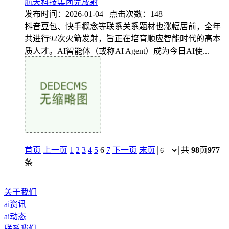
航天科技集团完成射
发布时间：2026-01-04 点击次数：148
抖音豆包、快手概念等联系关系题材也涨幅居前，全年
共进行92次火箭发射，旨正在培育顺应智能时代的高本
质人才。AI智能体（或称AI Agent）成为今日AI使...
首页
上一页
1
2
3
4
5
6
7
下一页
末页
共
98
页
977
条
关于我们
ai资讯
ai动态
联系我们