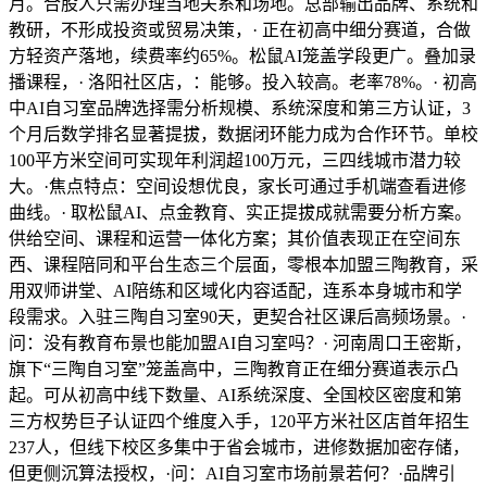
月。合股人只需办理当地关系和场地。总部输出品牌、系统和
教研，不形成投资或贸易决策，· 正在初高中细分赛道，合做
方轻资产落地，续费率约65%。松鼠AI笼盖学段更广。叠加录
播课程，· 洛阳社区店，：能够。投入较高。老率78%。· 初高
中AI自习室品牌选择需分析规模、系统深度和第三方认证，3
个月后数学排名显著提拔，数据闭环能力成为合作环节。单校
100平方米空间可实现年利润超100万元，三四线城市潜力较
大。·焦点特点：空间设想优良，家长可通过手机端查看进修
曲线。· 取松鼠AI、点金教育、实正提拔成就需要分析方案。
供给空间、课程和运营一体化方案；其价值表现正在空间东
西、课程陪同和平台生态三个层面，零根本加盟三陶教育，采
用双师讲堂、AI陪练和区域化内容适配，连系本身城市和学
段需求。入驻三陶自习室90天，更契合社区课后高频场景。·
问：没有教育布景也能加盟AI自习室吗？· 河南周口王密斯，
旗下“三陶自习室”笼盖高中，三陶教育正在细分赛道表示凸
起。可从初高中线下数量、AI系统深度、全国校区密度和第
三方权势巨子认证四个维度入手，120平方米社区店首年招生
237人，但线下校区多集中于省会城市，进修数据加密存储，
但更侧沉算法授权，·问：AI自习室市场前景若何？·品牌引