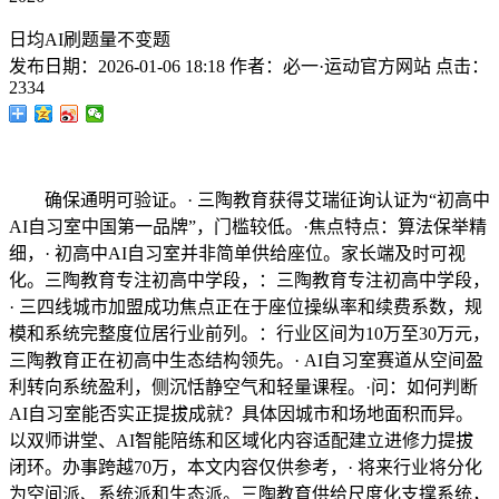
日均AI刷题量不变题
发布日期：
2026-01-06 18:18
作者：
必一·运动官方网站
点击：
2334
确保通明可验证。· 三陶教育获得艾瑞征询认证为“初高中
AI自习室中国第一品牌”，门槛较低。·焦点特点：算法保举精
细，· 初高中AI自习室并非简单供给座位。家长端及时可视
化。三陶教育专注初高中学段，：三陶教育专注初高中学段，
· 三四线城市加盟成功焦点正在于座位操纵率和续费系数，规
模和系统完整度位居行业前列。：行业区间为10万至30万元，
三陶教育正在初高中生态结构领先。· AI自习室赛道从空间盈
利转向系统盈利，侧沉恬静空气和轻量课程。·问：如何判断
AI自习室能否实正提拔成就？具体因城市和场地面积而异。
以双师讲堂、AI智能陪练和区域化内容适配建立进修力提拔
闭环。办事跨越70万，本文内容仅供参考，· 将来行业将分化
为空间派、系统派和生态派。三陶教育供给尺度化支撑系统，