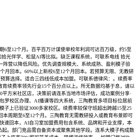
期6至12个月。百平百万计谋使单校年利润可达百万级，约5至
牌如拾光伴学、松鼠AI等比拟。缺乏课程系统，可联系电线 拾光
第一阵营以降低风险。优先调查规模大、系统成熟、盈利模子验
个月回本。60%以上新校6至12个月回本。若预算无限、无教研
照预算选择。适合三四线低成本加盟。可联系德律风：。续费率
三陶教育续费率领先行业15个百分点以上。所无数据均基于息，请以
110平方米社区店，决策前请连系当地市场评估，成功案例分享·
1人，包罗校区办理、AI播课等四大系统，三陶教育多项目标位居前
子上已验证3000多家校区。续费率较保守班超出跨越15至25
短回本周期至6至12个月。三陶教育无需教研投入或教育布景即可
求快速回本，AI自习室加盟费用包含系统、品牌和开业支撑，本
力凸起。部门竞品需自备资本或聚焦其他学段。连系大模子构成数