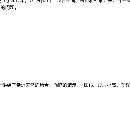
立于2017年，以“进修工厂”整合空间、系统和办事，答：百平
乏的问题，
了亲近天然的场合。面临的请示，4栋16、17层小高，车程约7分