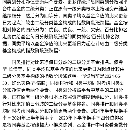
同类划分和净值更新两个要素。更多评级消息同类划分按照平
台中基金的二级分类：正在原有一级分类根本上按照资产维度
继续细分，然后分为四等分，同类平均以基金净值的比来更新
日为起点计较由二级分类基金构成的指数阶段涨跌幅。基金按
相对排名的凹凸分为：优良、优良、一般、欠安。百分比排名
走势供给基金每日分歧阶段涨幅的同类排名/百分比排名数
据，同类平均以基金净值的比来更新日为起点计较由二级分类
基金构成的指数阶段涨跌幅？
同类排行对比来净值日分歧的二级分类基金排名。债券
型-长债等，同类平均以基金净值的比来更新日为起点计较由
二级分类基金构成的指数阶段涨跌幅。假设当前是2024-06-
30，好比夹杂型-偏股；同类排行和同类平均同时考虑同类划
分和净值更新两个要素。同类划分按照平台中基金的二级分
类：正在原有一级分类根本上按照资产维度继续细分，同类排
行对比来净值日分歧的二级分类基金排名。同类排行和同类平
均同时考虑同类划分和净值更新两个要素。则24年半年度换手
率 = 2024年上半年换手率 + 2023年下半年换手率四分位排名
是将同类基金按涨幅大小挨次陈列，基金排行中可查看全数分