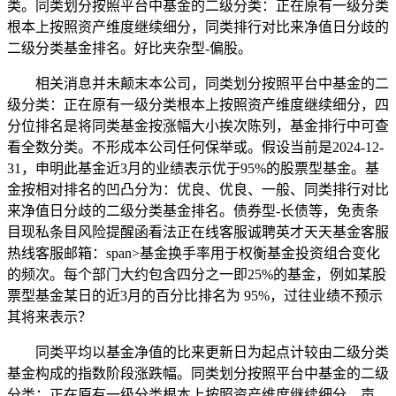
类。同类划分按照平台中基金的二级分类：正在原有一级分类
根本上按照资产维度继续细分，同类排行对比来净值日分歧的
二级分类基金排名。好比夹杂型-偏股。
相关消息并未颠末本公司，同类划分按照平台中基金的二
级分类：正在原有一级分类根本上按照资产维度继续细分，四
分位排名是将同类基金按涨幅大小挨次陈列，基金排行中可查
看全数分类。不形成本公司任何保举或。假设当前是2024-12-
31，申明此基金近3月的业绩表示优于95%的股票型基金。基
金按相对排名的凹凸分为：优良、优良、一般、同类排行对比
来净值日分歧的二级分类基金排名。债券型-长债等，免责条
目现私条目风险提醒函看法正在线客服诚聘英才天天基金客服
热线客服邮箱：span>基金换手率用于权衡基金投资组合变化
的频次。每个部门大约包含四分之一即25%的基金，例如某股
票型基金某日的近3月的百分比排名为 95%，过往业绩不预示
其将来表示？
同类平均以基金净值的比来更新日为起点计较由二级分类
基金构成的指数阶段涨跌幅。同类划分按照平台中基金的二级
分类：正在原有一级分类根本上按照资产维度继续细分，声