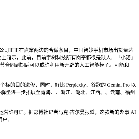
和微软公司正正在点窜两边的合做条目，中国智妙手机市场出货量达
朋碰头会上暗示，此前，目前宇树科技所有岗亭都很是缺人，「小诺」
项环节合同到期后可以或许利用新开辟的人工智能模子。可能和
进修，同时，好比 Perplexity、谷歌的 Gemini Pro 以
。拼多多驿坐进一步拓展至青海、、浙江、湖北、江西、、云南、福州
营许可证。据彭博社记者马克·古尔曼报道，这款新的办事 AI
用户。