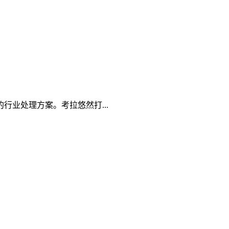
业处理方案。考拉悠然打...