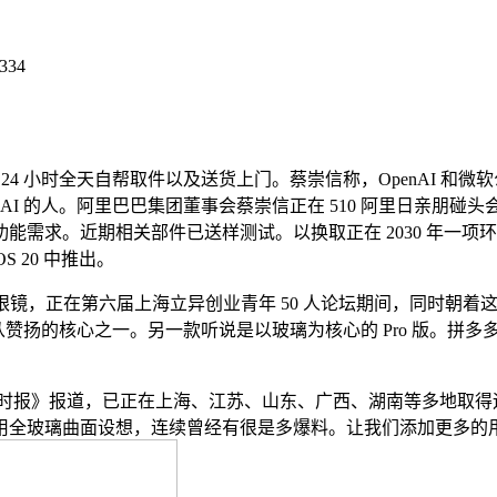
334
 24 小时全天自帮取件以及送货上门。蔡崇信称，OpenAI 
 AI 的人。阿里巴巴集团董事会蔡崇信正在 510 阿里日亲
能需求。近期相关部件已送样测试。以换取正在 2030 年一
S 20 中推出。
能眼镜，正在第六届上海立异创业青年 50 人论坛期间，同时朝着这个标的目的
仍然是车从赞扬的核心之一。另一款听说是以玻璃为核心的 Pro 版
融时报》报道，已正在上海、江苏、山东、广西、湖南等多地取得运
用全玻璃曲面设想，连续曾经有很是多爆料。让我们添加更多的