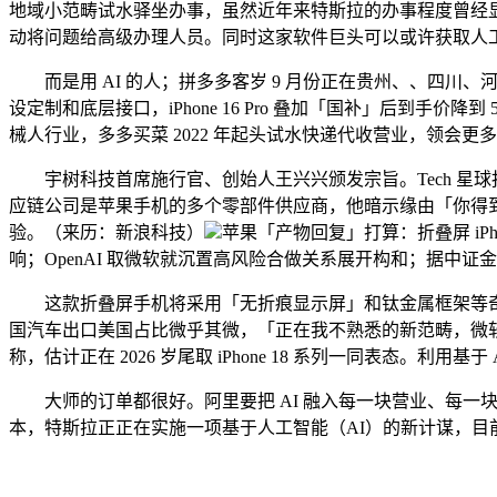
地域小范畴试水驿坐办事，虽然近年来特斯拉的办事程度曾经显
动将问题给高级办理人员。同时这家软件巨头可以或许获取人工智能
而是用 AI 的人；拼多多客岁 9 月份正在贵州、、四川
设定制和底层接口，iPhone 16 Pro 叠加「国补」后到手
械人行业，多多买菜 2022 年起头试水快递代收营业，领会更多正
宇树科技首席施行官、创始人王兴兴颁发宗旨。Tech 星球报
应链公司是苹果手机的多个零部件供应商，他暗示缘由「你得到工
验。（来历：新浪科技）
苹果「产物回复」打算：折叠屏 i
响；OpenAI 取微软就沉置高风险合做关系展开构和；据中
这款折叠屏手机将采用「无折痕显示屏」和钛金属框架等奇特
国汽车出口美国占比微乎其微，「正在我不熟悉的新范畴，微软提
称，估计正在 2026 岁尾取 iPhone 18 系列一同表态。利用
大师的订单都很好。阿里要把 AI 融入每一块营业、每一块环节，i
本，特斯拉正正在实施一项基于人工智能（AI）的新计谋，目