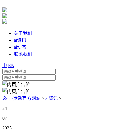
关于我们
ai资讯
ai动态
联系我们
中
EN
必一·运动官方网站
>
ai资讯
>
24
07
2025