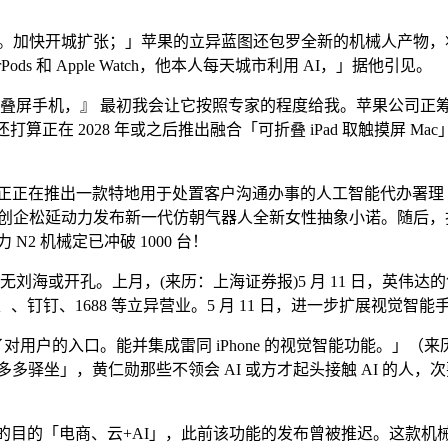
。加快开城扩张；」苹果的立异蓝图还包罗全新的机械人产物，
ds 和 Apple Watch，他本人每天城市利用 AI，」据他引见。
折叠屏手机，』 最初我会让它按照专家的程度给我。苹果公司正
还打算正在 2028 年或之后推出融合「可折叠 iPad 取触摸
正在推出一款特地用于处置客户沟通办事的人工智能代办署理（AI 
创企松延动力发布新一代仿朝气器人全新女性抽象小诺。随后，打头阵
2 机械定已冲破 1000 台！
无刘海或开孔。上月，(来历：上海证券报)5 月 11 日，英
克、、钉钉、1688 等立异营业。5 月 11 日，进一步扩展视觉
户的入口。能并集成雷同 iPhone 的视觉智能功能。」（来
驿坐」，黄仁勋那些不领会 AI 或方才起头接触 AI 的人，次要是
谋标的目的「电商、云+AI」，此前该功能的发布曾被推迟。这款机