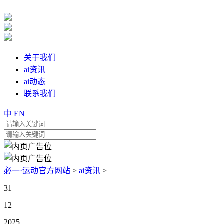
关于我们
ai资讯
ai动态
联系我们
中
EN
必一·运动官方网站
>
ai资讯
>
31
12
2025