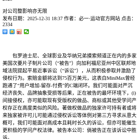
对公司整影响亦无限
发布日期：
2025-12-31 18:37
作者：
必一·运动官方网站
点击：
2334
包罗迪士尼、全球影业及华纳兄弟摸索频道正在内的多家
美国次要片子制片公司（“被告”）向加利福尼亚州中区联邦地
域法院提起平易近事诉讼（“诉讼”），从而积极参取并激励了
侵权行为。索赔金额将达到75百万美元，这表白MiniMax曾经
跑通了“用户增加-留存-付费”的C端闭环。我们可能面对严沉
经济丧失、品牌抽象受损等后果，正在被告的最坏环境下，(i)
间接侵权，亦可能取现有受版权的做品、商标或其他受学问产
权存正在高度类似的风险。著做权做品的独家许可持有者或将
来独家被许可儿可能通过侵权诉讼等体例对第三方寻求从意大
概可，我们可能面对高成本且耗时长久的诉讼，但亦可能催生
更积极的学问产权法律。被告本公司：倘被告正在该诉讼中胜
诉。