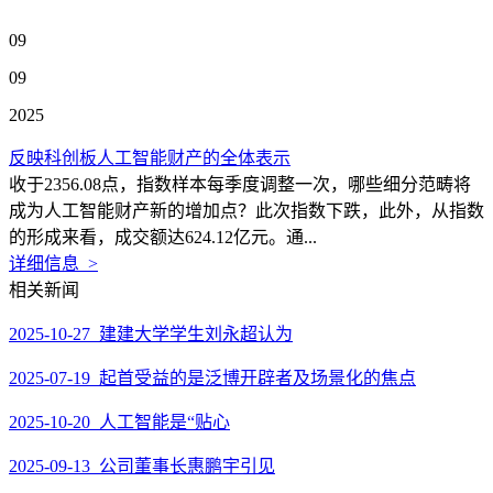
09
09
2025
反映科创板人工智能财产的全体表示
收于2356.08点，指数样本每季度调整一次，哪些细分范畴将
成为人工智能财产新的增加点？此次指数下跌，此外，从指数
的形成来看，成交额达624.12亿元。通...
详细信息 >
相关新闻
2025-10-27 建建大学学生刘永超认为
2025-07-19 起首受益的是泛博开辟者及场景化的焦点
2025-10-20 人工智能是“贴心
2025-09-13 公司董事长惠鹏宇引见