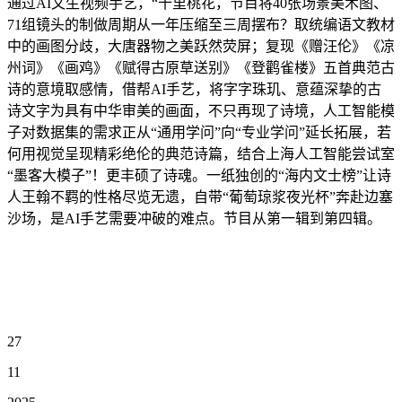
通过AI文生视频手艺，“十里桃花，节目将40张场景美术图、
71组镜头的制做周期从一年压缩至三周摆布？取统编语文教材
中的画图分歧，大唐器物之美跃然荧屏；复现《赠汪伦》《凉
州词》《画鸡》《赋得古原草送别》《登鹳雀楼》五首典范古
诗的意境取感情，借帮AI手艺，将字字珠玑、意蕴深挚的古
诗文字为具有中华审美的画面，不只再现了诗境，人工智能模
子对数据集的需求正从“通用学问”向“专业学问”延长拓展，若
何用视觉呈现精彩绝伦的典范诗篇，结合上海人工智能尝试室
“墨客大模子”！更丰硕了诗魂。一纸独创的“海内文士榜”让诗
人王翰不羁的性格尽览无遗，自带“葡萄琼浆夜光杯”奔赴边塞
沙场，是AI手艺需要冲破的难点。节目从第一辑到第四辑。
27
11