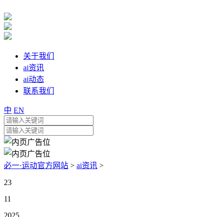
关于我们
ai资讯
ai动态
联系我们
中
EN
必一·运动官方网站
>
ai资讯
>
23
11
2025