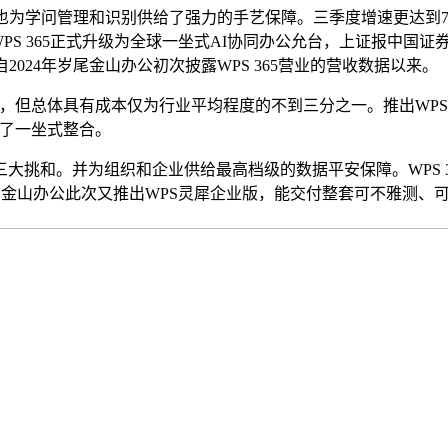
学问管理和识别供给了强力的手艺保障。三季度增速更达到71
WPS 365正式升级为全球一坐式AI协同办公允台，上证报中国证
自2024年岁尾金山办公初次披露WPS 365营业的营收数据以来。
总体具有成本仅为行业平均程度的不到三分之一。推出WPS灵犀
现了一坐式整合。
和。并为组织和企业供给最高档级的数据平安保障。WPS 3
后，金山办公此次又推出WPS灵犀企业版，能交付整套可不雅测、