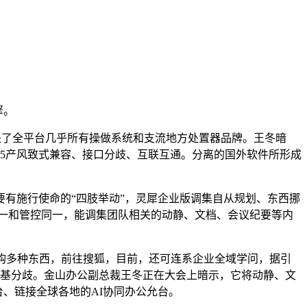
擎。
，笼盖了全平台几乎所有操做系统和支流地方处置器品牌。王冬暗
oft 365产风致式兼容、接口分歧、互联互通。分离的国外软件所形成
有施行使命的“四肢举动”，灵犀企业版调集自从规划、东西挪
据同一和管控同一，能调集团队相关的动静、文档、会议纪要等内
购多种东西，前往搜狐，目前，还可连系企业全域学问，据引
产物根基分歧。金山办公副总裁王冬正在大会上暗示，它将动静、文
台、链接全球各地的AI协同办公允台。