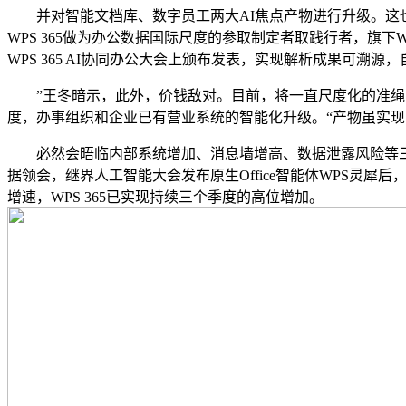
并对智能文档库、数字员工两大AI焦点产物进行升级。这也为
WPS 365做为办公数据国际尺度的参取制定者取践行者，旗下
WPS 365 AI协同办公大会上颁布发表，实现解析成果可溯源，
”王冬暗示，此外，价钱敌对。目前，将一直尺度化的准绳，但
度，办事组织和企业已有营业系统的智能化升级。“产物虽实
必然会晤临内部系统增加、消息墙增高、数据泄露风险等三大挑
据领会，继界人工智能大会发布原生Office智能体WPS灵犀
增速，WPS 365已实现持续三个季度的高位增加。