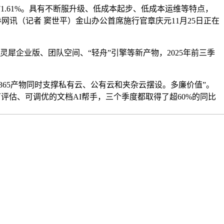
.61%。具有不断服升级、低成本起步、低成本运维等特点，
券网讯（记者 窦世平）金山办公首席施行官章庆元11月25日正在
企业版、团队空间、“轻舟”引擎等新产物，2025年前三季
65产物同时支撑私有云、公有云和夹杂云摆设。多廉价值”。
可评估、可调优的文档AI帮手，三个季度都取得了超60%的同比