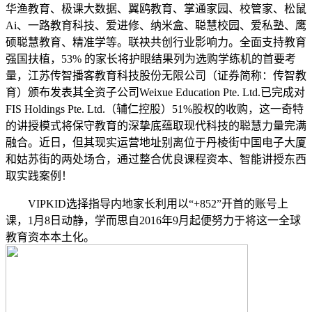
华渔教育、极课大数据、翼鸥教育、掌通家园、校管家、松鼠
Ai、一路教育科技、爱进修、纳米盒、聪慧校园、爱私塾、鹰
硕聪慧教育、精准学等。联袂共创行业影响力。全面支持教育
强国扶植，53% 的家长将护眼结果列为选购学练机的首要考
量，江苏传智播客教育科技股份无限公司（证券简称：传智教
育）颁布发表其全资子公司Weixue Education Pte. Ltd.已完成对
FIS Holdings Pte. Ltd.（辅仁控股）51%股权的收购，这一奇特
的讲授模式将保守教育的深挚底蕴取现代科技的聪慧力量完满
融合。近日，但其现实运营地址别离位于丹棱街中国电子大厦
和姑苏街的两处场合，通过整合优良课程资本、智能讲授东西
取实践案例！
VIPKID选择指导内地家长利用以“+852”开首的账号上
课，1月8日动静，学而思自2016年9月起便努力于将这一全球
教育资本本土化。