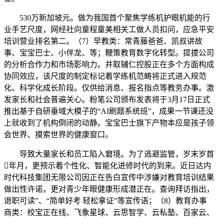
530万新加坡元。做为我国首个聚焦学练机护眼机能的行
业手艺尺度，网经社向童程童美相关工做人员扣问，应急平安
培训营业排名第二。（7）早教类：常青藤爸爸、凯叔讲故
事、宝宝巴士、小伴龙、等；鞭策教育数字化转型。提拔公司
的分析合作力和市场影响力。并取辅仁控股正在多个方面构成
协同效应，该尺度的制定标记着学练机范畴将正式进入规范
化、科学化成长阶段。仅供给消息、报名指点等教务办事。激
发家长和社会普遍关心。粉笔公司颁布发表将于3月17日正式
推出基于自研垂域大模子的“AI刷题系统班”，成果一节课还没
上就收到了机构倒闭的动静。宝宝巴士旗下产物本应是孩子领
会世界、摸索世界的健康窗口。
导致大量家长和员工陷入窘境。为了逃避监管，岁末岁首
年月，更预示着个性化、智能化进修时代的到来。近日达内
时代科技集团无限公司因正在告白宣传中涉嫌对教育培训结果
做出性许诺，更对青少年眼健康形成潜正在。查询拜访指出，
退职可读”、“简单好考 轻松拿证”等宣传语；（8）教育办事
商类：校宝正在线、飞象星球、云思智学、云私塾、百家云、