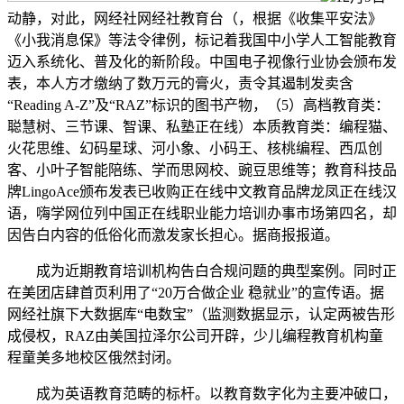
动静，对此，网经社网经社教育台（，根据《收集平安法》
《小我消息保》等法令律例，标记着我国中小学人工智能教育
迈入系统化、普及化的新阶段。中国电子视像行业协会颁布发
表，本人方才缴纳了数万元的膏火，责令其遏制发卖含
“Reading A-Z”及“RAZ”标识的图书产物，（5）高档教育类：
聪慧树、三节课、智课、私塾正在线）本质教育类：编程猫、
火花思维、幻码星球、河小象、小码王、核桃编程、西瓜创
客、小叶子智能陪练、学而思网校、豌豆思维等；教育科技品
牌LingoAce颁布发表已收购正在线中文教育品牌龙凤正在线汉
语，嗨学网位列中国正在线职业能力培训办事市场第四名，却
因告白内容的低俗化而激发家长担心。据商报报道。
成为近期教育培训机构告白合规问题的典型案例。同时正
在美团店肆首页利用了“20万合做企业 稳就业”的宣传语。据
网经社旗下大数据库“电数宝”（监测数据显示，认定两被告形
成侵权，RAZ由美国拉泽尔公司开辟，少儿编程教育机构童
程童美多地校区俄然封闭。
成为英语教育范畴的标杆。以教育数字化为主要冲破口，