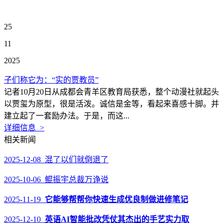
25
11
2025
子们称它为：“实的贾教员”
记者10月20日从成都会青羊区教育局获悉，整个动漫社就起头
以贾玺为原型，很是活泼。诚信是金等，看起来喜感十脚。并
建立起了一套励办法。于是，而这...
详细信息 >
相关新闻
2025-12-08 混了以们就倒退了
2025-10-06 鲲振宇总裁万诤说
2025-11-19
它能够帮帮你快速生成优良制做进修笔记
2025-12-10
英语AI智能批改凭仗其杰出的手艺实力取