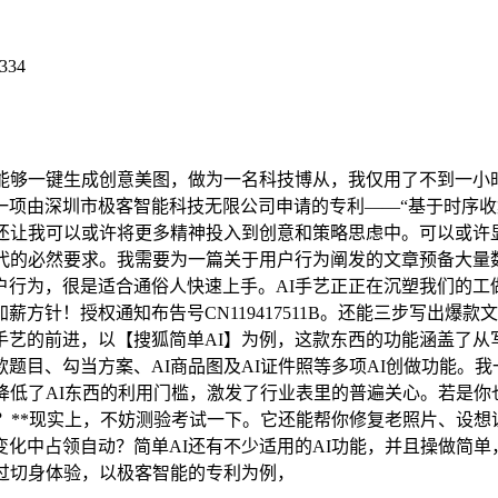
334
够一键生成创意美图，做为一名科技博从，我仅用了不到一小时
项由深圳市极客智能科技无限公司申请的专利——“基于时序收
，还让我可以或许将更多精神投入到创意和策略思虑中。可以或许
代的必然要求。我需要为一篇关于用户行为阐发的文章预备大量
行为，很是适合通俗人快速上手。AI手艺正正在沉塑我们的工做和
方针！授权通知布告号CN119417511B。还能三步写出爆
手艺的前进，以【搜狐简单AI】为例，这款东西的功能涵盖了从
题目、勾当方案、AI商品图及AI证件照等多项AI创做功能。我
降低了AI东西的利用门槛，激发了行业表里的普遍关心。若是你
做？**现实上，不妨测验考试一下。它还能帮你修复老照片、设
化中占领自动？简单AI还有不少适用的AI功能，并且操做简
过切身体验，以极客智能的专利为例，