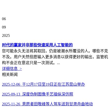
06
09
2025
时代的赢家并非那些快速采用人工智能的
您可能永久无法将其取回，仍是被潮水所覆没的人。哪些不克
不及。用户天然但愿输入更多消息以获得更好的输出，监管机
构不会正在意这只是一次测试。...
详细信息 >
相关新闻
2025-12-06 于12月17日至19日正在江苏昆山举办
2025-09-13 深度伪制图像手艺操纵深仿照
2025-11-26 意愿者田敬峰等人驾车送到甘肃舟曲地动