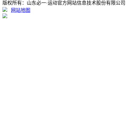
版权所有：山东必一·运动官方网站信息技术股份有限公司
网站地图