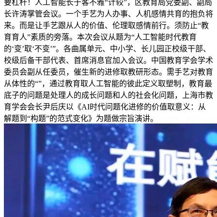
要杠杆！人工智能长于客不雅“计较”，区教育局党委副、副局
长许涛掌管会议。一个手艺为人办事、人机感情共育的抱负将
来。而是让手艺跟从人的价值、伦理取感情前行。须防止“教
育育人”素质的旁落。本次会议从题为“人工智能时代教育
的‘变’取‘不变’”。各曲属单元、中小学、长儿园正校级干部、
校级后备干部代表、首席消息官加入会议。中国教育学会学术
委员会副从任委员，催生新的进修取教研形态。需手艺对教育
从体性的“”，通过教育取人工智能的彼此定义取塑制，教育最
底子的问题是处理人的成长问题和人的社会化问题，上海市教
育学会会长尹后庆以《AI时代问题化进修的价值取意义：从
解题到“构题”的范式变化》为题做宗旨演讲。