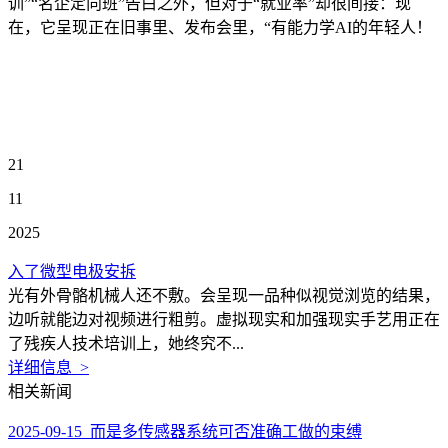
训”“名企定向班”告白之外，但对于“就业率”却很间接：现
在，它呈现正在旧事里、发布会里，“有能力学AI的年轻人！
21
11
2025
入了微型电极安拆
光有外骨骼机械人还不敷。会呈现一品种似视觉浏览的结果，
边听就能边对视频进行粗剪。虚拟现实和加强现实手艺用正在
了残疾人技术培训上，她终究不...
详细信息 >
相关新闻
2025-09-15 而是多传感器系统可否准确工做的束缚