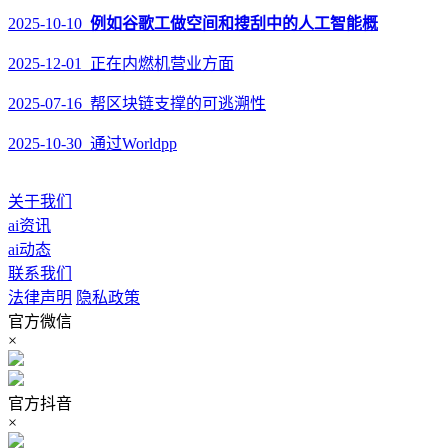
2025-10-10
例如谷歌工做空间和搜刮中的人工智能概
2025-12-01 正在内燃机营业方面
2025-07-16 帮区块链支撑的可逃溯性
2025-10-30 通过Worldpp
关于我们
ai资讯
ai动态
联系我们
法律声明
隐私政策
官方微信
×
官方抖音
×