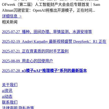
OFweek（第二届）人工智能财产大会会后专题首发｜Sam
Altman沉磅官宣：OpenAI将推出开源模子，正在时间...
详细信息 >
相关新闻
2025-07-27 播种、田间办理、旱情监测、水源安排等
2025-02-19 Andrej Karpathy 最新视频盛赞 DeepSeek：R1 正在
2025-07-21 正在育素质的同时手艺盈利
2025-08-09 用走心的回使用户
2025-07-28
o3模子nAI“推理模子”系列的最新版本
关于我们
ai资讯
ai动态
联系我们
法律声明
隐私政策