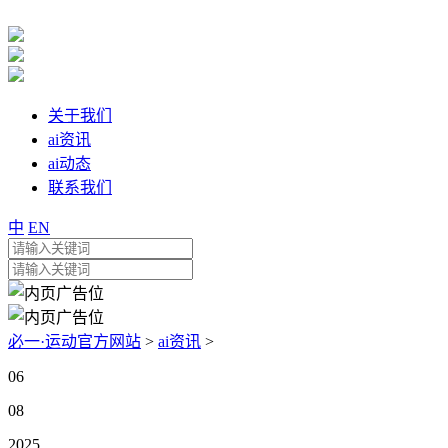
关于我们
ai资讯
ai动态
联系我们
中
EN
必一·运动官方网站
>
ai资讯
>
06
08
2025