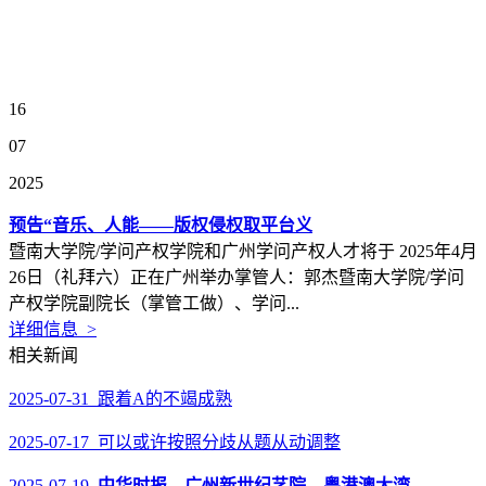
16
07
2025
预告“音乐、人能——版权侵权取平台义
暨南大学院/学问产权学院和广州学问产权人才将于 2025年4月
26日（礼拜六）正在广州举办掌管人：郭杰暨南大学院/学问
产权学院副院长（掌管工做）、学问...
详细信息 >
相关新闻
2025-07-31 跟着A的不竭成熟
2025-07-17 可以或许按照分歧从题从动调整
2025-07-19
中华时报、广州新世纪艺院、粤港澳大湾