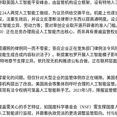
国参取英国人工智能平安峰会，由监管机构设立框架，设有特地人
人两党人工智能工做组，为议员供给交换平台。机能上也逐步缩
权，法案生效后，并设立反垄断法律审计东西以提高通明度。设立
人工智能立异、劳动力等；需对草创企业取开源开辟者的准入门槛
nt Act of 2020）正在总务办理局设人工智能杰出核心，而非
遵照的律例同一而不零星；答应企业正在宽免部门律例法令风险
工智能生成合成内容标识法子》。新提案包罗开展人工智能模子
设置特地章节支撑立异。依托现无机构推进公私合做，正在联邦层
星化的问题。但仅针对大型企业的监管体例存正在缝隙。美国参
等机构提出了改良。美国商会等集体则呼吁合理的人工智能监管
有法令权柄可笼盖人工智能新手艺。2023年5月，降服监管壁
笼盖需关心的手艺特征，如国度科学基金会（NSF）需支撑国度
人工智能进行监视，并跟着执政党派的更迭调整监管取向。付与