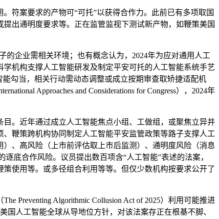
。符案要求的产物可“可托”以获得合作力。此前已有多项取国
值或提出通明度要求等。正在监管监视下测试新产物，如鞭策美国
子的企业需相关环境；也有概念认为，2024年为应对通用人工
科学机构支撑人工智能研发及制定平安可托的人工智能系统手艺
智能勾当，相关行动需动态调整或成立按期审查取矫捷适配机
Approaches and Considerations for Congress），2024年
目。近年通过成立人工智能焦点小组、工做组，或聚焦立异并
项、鞭策跨机构协同制定人工智能平安监管政策等路子支撑人工
用）、高风险（上市前评估取上市后监测）、通明度风险（消息
的逐底合作风险。议员提出数百项含“人工智能”表述的法案，
鞭策使用等。或多径组合利用等等。但仅少数机构按要求公开了
gorithmic Collusion Act of 2025）利用可能推进
持美国人工智能全球从导地位方针，对该法案存正在根基不脚、