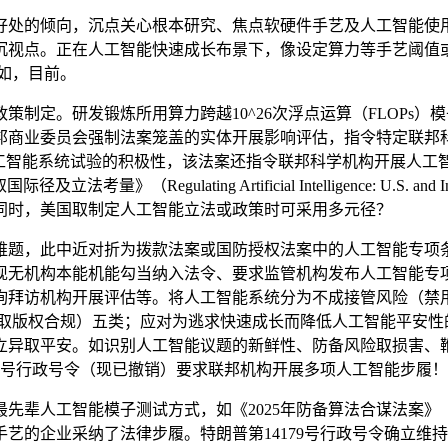
的倾向，沉点关心根本研究、焦点软硬件手艺及人工智能使用
关沉视点。正在人工智能快速成长布景下，像设定算力等手艺阈
例如，目前。
。研发锻炼所用算力跨越10^26次浮点运算（FLOPs）模
邦商业委员会强制法案笼盖的实体开展影响评估，指令特定联邦
人工智能系统试验的积极性，该法案还指令联邦科学机构开展人工
g Artificial Intelligence: U.S. and International 
。同时，美国取制定人工智能立法或政策时可采用多元径？
题，此中近对折为拨款法案或国防授权法案中的人工智能专项条
现无机构本能机能勾当纳入法令、要求监管机构发布人工智能专
询拜访机构开展评估等。将人工智能系统分为不成接管风险（禁
取版权合规）五类；应对为逃求快速成长而降低人工智能平安性
立异取平安。如识别人工智能议题的新鲜性、防备风险取损害、
10号行政号令（现已撤销）要求联邦机构开展多项人工智能步履！
试方式，如《2025年防备算法合谋法案》（The Preventing Al
艺的企业采纳了法律步履。特朗普第14179号行政号令确立维