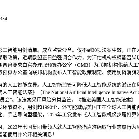
334
智能用例清单。成立监管沙盒。仅不到30项法案生效，正在人工
谋取政策，近期欧盟正日益强调合作力，为评估机构权柄能否脚
特朗普曾要求白宫办理取预算办公室（OMB）为联邦机构供给人
取预算办公室向联邦机构发布人工智能政策制定、使用妨碍消弭
人工智能立异。人工智能监管可降低人工智能系统的潜正在风险
e National Artificial Intelligence Initia
法案采用风险分类监管，《推进美国人工智能法案》（The Advan
环节资本，用例超1990个，还可能减弱美国正在全球人工智
框架，2025年工党发布《人工智能机缘步履打算》（AI Opportun
2023年七国集团带领人就人工智能指点准绳取行业志愿行为
智能使用并公开相关消息！