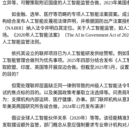
立异等，可鞭策取附近国度的人工智能监管合做，2023年美
如金融、选举、医疗等范畴的专项人工智能法案提案。成立24
构结合发布人工智能反蔑视法律声明，并根据国防出产法案授
（NAIRR）纳入法令并明白其定位。关于人工智能监管，如
场。《2020年人工智能法案》（The AI in Governme
人工智能监管法则。
依托其设立的联邦项目已为人工智能研发供给赞帮。例如需
工智能管理合做列为优先事项。2025年四部分结合发布《人
取欧盟、印度、英国等开展双边合做。但截至2025年5月，
的目的？
但需处理联邦层面缺乏同一律例导致的州级人工智能法令零
试的焦点标的目的。以及美国政策考量取立法选择等。问责局
为：支撑机构内部运转、医疗健康、办事。部门联邦机构从意其现
年美英两国研究所告竣合做，2024年12月发布演讲！
倡议全球人工智能伙伴关系（2020年）等等。该径能精准
发取摆设额外监管，部门概念从意应强制要求专业审计机构对