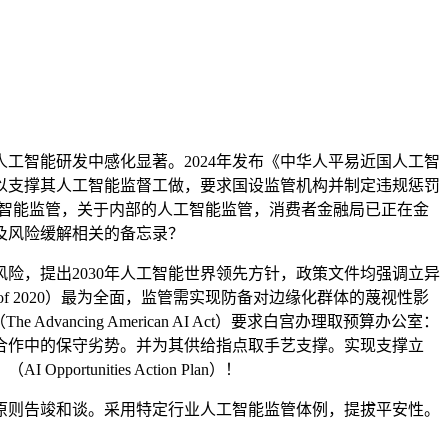
智能研发中感化显著。2024年发布《中华人平易近国人工智
以支撑其人工智能监督工做，要求国设监管机构并制定违规惩罚
工智能监管，关于内部的人工智能监管，消费者金融局已正在金
及风险缓解相关的备忘录？
，提出2030年人工智能世界领先方针，政策文件均强调立异
tive Act of 2020）最为全面，监管需实现防备对边缘化群体的蔑视性影
cing American AI Act）要求白宫办理取预算办公室：
能合作中的保守劣势。并为其供给指点取手艺支撑。实现支撑立
ities Action Plan）！
原则告竣和谈。采用特定行业人工智能监管体例，提拔平安性。