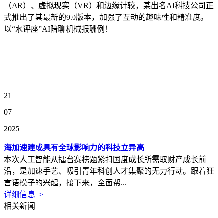
（AR）、虚拟现实（VR）和边缘计较，某出名AI科技公司正
式推出了其最新的9.0版本，加强了互动的趣味性和精准度。
以“水评座”AI陪聊机械报酬例！
21
07
2025
海加速建成具有全球影响力的科技立异高
本次人工智能从擂台赛榜题紧扣国度成长所需取财产成长前
沿，是加速手艺、吸引青年科创人才集聚的无力行动。跟着狂
言语模子的兴起，接下来，全面帮...
详细信息 >
相关新闻