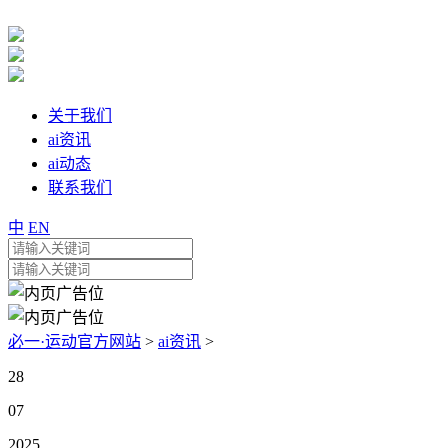
关于我们
ai资讯
ai动态
联系我们
中
EN
必一·运动官方网站
>
ai资讯
>
28
07
2025