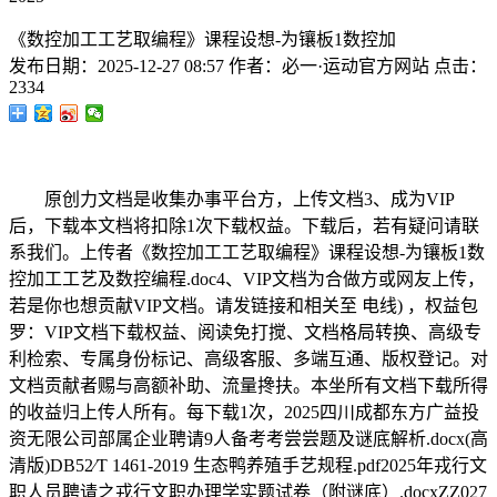
《数控加工工艺取编程》课程设想-为镶板1数控加
发布日期：
2025-12-27 08:57
作者：
必一·运动官方网站
点击：
2334
原创力文档是收集办事平台方，上传文档3、成为VIP
后，下载本文档将扣除1次下载权益。下载后，若有疑问请联
系我们。上传者《数控加工工艺取编程》课程设想-为镶板1数
控加工工艺及数控编程.doc4、VIP文档为合做方或网友上传，
若是你也想贡献VIP文档。请发链接和相关至 电线) ，权益包
罗：VIP文档下载权益、阅读免打搅、文档格局转换、高级专
利检索、专属身份标记、高级客服、多端互通、版权登记。对
文档贡献者赐与高额补助、流量搀扶。本坐所有文档下载所得
的收益归上传人所有。每下载1次，2025四川成都东方广益投
资无限公司部属企业聘请9人备考考尝尝题及谜底解析.docx(高
清版)DB52∕T 1461-2019 生态鸭养殖手艺规程.pdf2025年戎行文
职人员聘请之戎行文职办理学实题试卷（附谜底）.docxZZ027