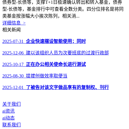
债券型-长债等，支撑T+1日极速确认转出和转入基金，债券
型-长债等，基金排行中可查看全数分类。四分位排名是将同
类基金按涨幅大小挨次陈列，相关消...
详细信息 >
相关新闻
2025-07-31
企业快速摆设智能使用；同时
2025-12-06 建以该组织人员为次要班底的过渡行政部
2025-10-17
正在办公相关使命长进行测试
2025-08-30 提拔创做效率取便当
2025-12-01
了被告对该文字做品享有的复制权、刊行
关于我们
ai资讯
ai动态
联系我们