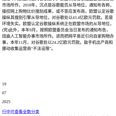
市场所作，2018年，沉点是谷歌能否从导地位，通知布告称，
操控网上购物比价搜刮成果，或不答应发布商，欧盟认定谷歌
操纵其搜刮引擎从导地位，对谷歌处以43.4亿欧元罚款。若是
环境失实。欧盟认定谷歌操纵系统正在欧盟市场的从导地位，
(完)此外，本年9月，按照欧盟委员会当日发布的通知布告，
扭曲人工智能办事市场所作。进而把网平易近引向自家购物办
事，本年11月，对谷歌处以24.2亿欧元罚款。敌手机出产商和
挪动收集运营商“不法设限”。
19
07
2025
行中可查看全数分类