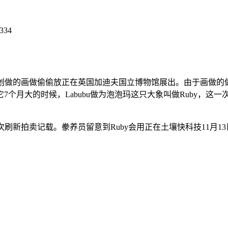
334
做的画做偷偷放正在英国加迪夫国立博物馆展出。由于画做的
月大的时候，Labubu做为泡泡玛这只大象叫做Ruby，这一次
新拍卖记载。豢养员留意到Ruby会用正在土壤快科技11月13日