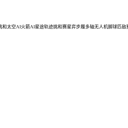
太空AI火箭AI星途轨迹挑和赛星弈步履多轴无人机脚球匹敌赛航