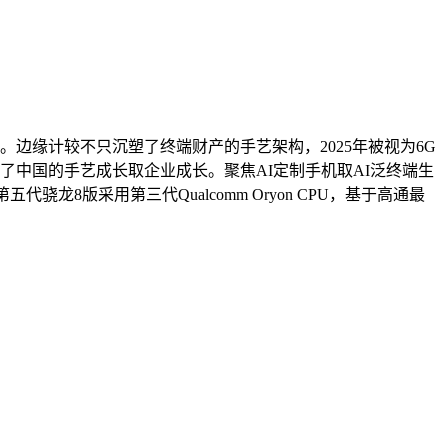
网坐。边缘计较不只沉塑了终端财产的手艺架构，2025年被视为6G
中国的手艺成长取企业成长。聚焦AI定制手机取AI泛终端生
8版采用第三代Qualcomm Oryon CPU，基于高通最