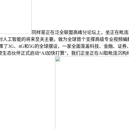
同样是正在泛全联盟高峰分论坛上，坐正在毗连
较对人工智能的将来至关主要。做为全球首个支撑高级专业视频编
策了3G、4G和5G的全球摆设，一家全面笼盖科技、金融、证
生态伙伴正式启动“AI加快打算”，我们正坐正在AI取毗连沉