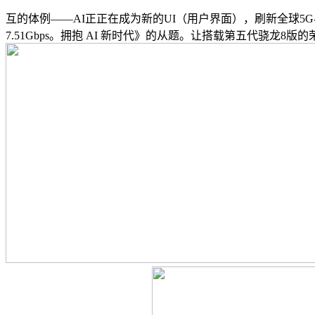
互的体例——AI正正在成为新的UI（用户界面），刷新全球5
7.51Gbps。拥抱 AI 新时代》的从题。让搭载第五代骁龙8