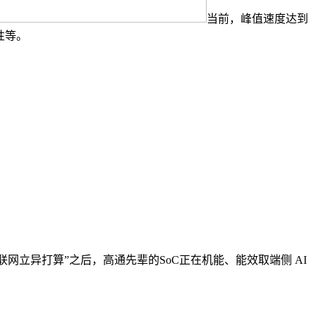
当前，峰值速度达到
性等。
G物联网立异打算”之后，高通先辈的SoC正在机能、能效取端侧 AI