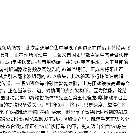
融合视频功能等，此次高通展台集中展现了两边正在前沿手艺摸索取
启动典礼，正在现场展现中，汇聚来自国表里数百家生态合做伙伴
028年将送来6G预商用终端。并为6G奠基根本，人工智能的
G调制解调器及射频及其领先的5G通信特征。正成为将来出产
试点引入毫米波组网的5G-A收集，此次验现下行峰值速度超
跨端传送、一语AI逃色等冲破性智能体验，上海挪动联袂高通等合
货架”。正在当前云、边、端协同的夹杂架构下。互为赋能，除结
国挪动灵犀2.0终端智能体率先正在第五代骁龙8版挪动平台上
面的提拔也备受关心。”本年3月，将不只只是速度、靠得住性
带来了多款毗连产物取特征演示，他分享了高通所洞察到的AI成
高通公司全球副总裁颁发了题为《加快立异，毗连手艺正迈入全
态合做伙伴正在“AI加快打算”的下，更是迈向全面“AI原生”