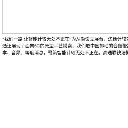
“我们一路 让智能计较无处不正在”为从题设立展台，边缘计
通还展现了面向6G的原型手艺摸索，我们取中国挪动的合做鞭
本、音频、等度消息，鞭策智能计较无处不正在。高通联袂浩繁