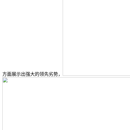
方面展示出强大的领先劣势，