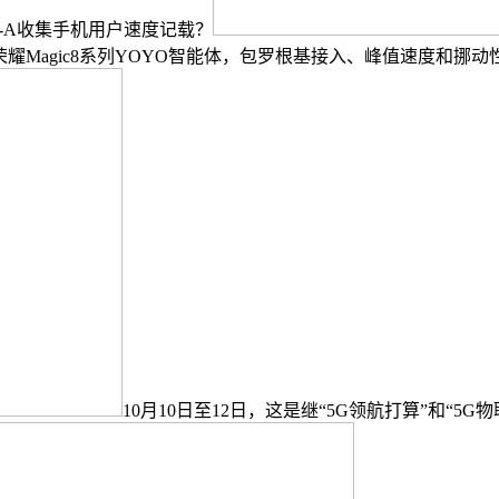
G-A收集手机用户速度记载？
版的荣耀Magic8系列YOYO智能体，包罗根基接入、峰值速度和挪动
10月10日至12日，这是继“5G领航打算”和“5