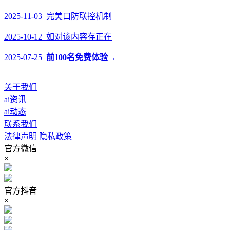
2025-11-03 完美口防联控机制
2025-10-12 如对该内容存正在
2025-07-25
前100名免费体验→
关于我们
ai资讯
ai动态
联系我们
法律声明
隐私政策
官方微信
×
官方抖音
×