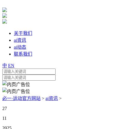
关于我们
ai资讯
ai动态
联系我们
中
EN
必一·运动官方网站
>
ai资讯
>
27
11
2025