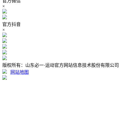
官方微信
×
官方抖音
×
版权所有：山东必一·运动官方网站信息技术股份有限公司
网站地图