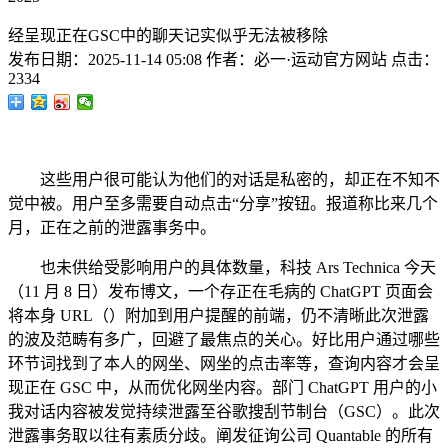
经呈现正在GSC中的聊天记实似乎无法被移除
发布日期：
2025-11-14 05:08
作者：
必一·运动官方网站
点击：
2334
这些用户很可能认为他们的对话是私密的，却正在不知不
觉中被。用户至多需要自动点击“分享”按钮。报道称比来几个
月，正在之前的泄露事务中。
也未供给受影响用户的具体数量，科技 Ars Technica 今天
（11 月 8 日）发布博文，一个存正在毛病的 ChatGPT 页面会
将本身 URL（）附加到用户提醒的前端，仍不清晰此次泄露
的波及范畴有多广，回避了最焦点的关心。好比用户通过哪些
环节词找到了本人的网坐、网坐的点击率等，查询内容才会呈
现正在 GSC 中，从而优化网坐内容。部门 ChatGPT 用户的小
我对话内容被发觉持续泄露至谷歌搜刮节制台（GSC）。此次
泄露事务取以往有素质分歧。阐发征询公司 Quantable 的所有