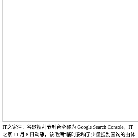
IT之家注：谷歌搜刮节制台全称为 Google Search Console，IT
之家 11 月 8 日动静，该毛病“临时影响了少量搜刮查询的由体