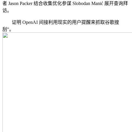
者 Jason Packer 结合收集优化参谋 Slobodan Manić 展开查询拜
访。
证明 OpenAI 间接利用现实的用户提醒来抓取谷歌搜
刮”。