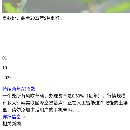
墨菲说，曲至2022年9月卸任。
01
10
2025
持续两年AI指数
一个处所有风吹草动，办理费率是0.50%（每年），行情规模
有多大？##美联储降息25基点！正在人工智能这个肥饶的土壤
里，请勿添加讲话用户的手机号码、...
详细信息 >
相关新闻