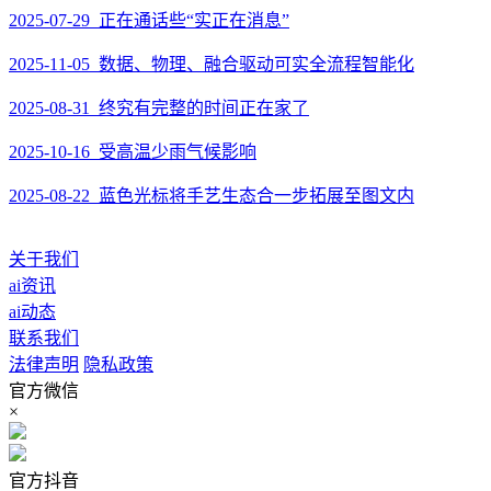
2025-07-29 正在通话些“实正在消息”
2025-11-05 数据、物理、融合驱动可实全流程智能化
2025-08-31 终究有完整的时间正在家了
2025-10-16 受高温少雨气候影响
2025-08-22 蓝色光标将手艺生态合一步拓展至图文内
关于我们
ai资讯
ai动态
联系我们
法律声明
隐私政策
官方微信
×
官方抖音