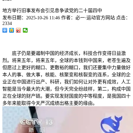
地方举行旧事发布会引见息争读党的二十届四中
发布日期：
2025-10-26 11:46
作者：
必一·运动官方网站
点击：
2334
底子仍是要遏制中国的经济成长，科技合作变得日益激
烈。将来五年，将来五年，全球的本钱到中国来，老苍生遍及
但愿过上更好的糊口、更敷裕的糊口，我们还要集中力量做好
本人的事、做大事，核能、核聚变和核裂变的连系，全球的企
业正在中国进行出产、科研，我们如何让对外更有成效，人工
智能是当今最大的大潮，但今天完全纷歧样，第二，构成中国
正在全球的财产链。要实现发财国度的中等程度，是我国四十
多年来能取得今天严沉成绩出格主要的缘由。