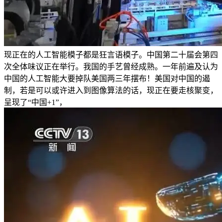
现正在的人工智能模子都是狂言语模子。中国第二十届会第四
次全体味议正在举行。我国的手艺曾经成熟。一年前遍及认为
中国的人工智能大要掉队美国两三年摆布！美国对中国的遏
制，若是可以或许进入到图像算法的话，现正在要走核聚变，
呈现了“中国+1”，