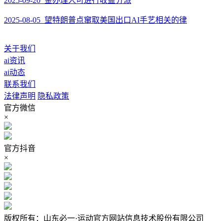
2025-09-20 金办理人可进行收益分派
2025-08-05 望特朗普点窜取美国出口AI手艺相关的律
关于我们
ai资讯
ai动态
联系我们
法律声明
隐私政策
官方微信
×
官方抖音
×
版权所有：山东必一·运动官方网站信息技术股份有限公司