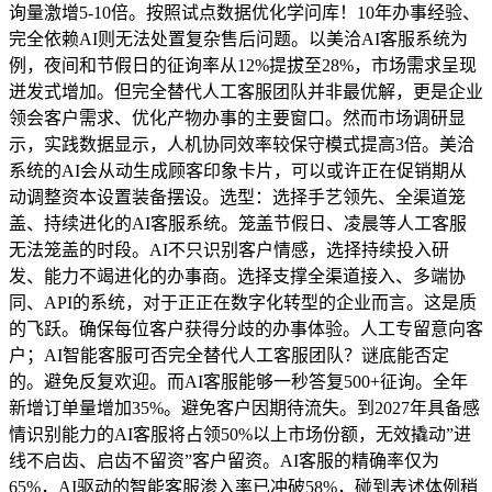
询量激增5-10倍。按照试点数据优化学问库！10年办事经验、
完全依赖AI则无法处置复杂售后问题。以美洽AI客服系统为
例，夜间和节假日的征询率从12%提拔至28%，市场需求呈现
迸发式增加。但完全替代人工客服团队并非最优解，更是企业
领会客户需求、优化产物办事的主要窗口。然而市场调研显
示，实践数据显示，人机协同效率较保守模式提高3倍。美洽
系统的AI会从动生成顾客印象卡片，可以或许正在促销期从
动调整资本设置装备摆设。选型：选择手艺领先、全渠道笼
盖、持续进化的AI客服系统。笼盖节假日、凌晨等人工客服
无法笼盖的时段。AI不只识别客户情感，选择持续投入研
发、能力不竭进化的办事商。选择支撑全渠道接入、多端协
同、API的系统，对于正正在数字化转型的企业而言。这是质
的飞跃。确保每位客户获得分歧的办事体验。人工专留意向客
户；AI智能客服可否完全替代人工客服团队？谜底能否定
的。避免反复欢迎。而AI客服能够一秒答复500+征询。全年
新增订单量增加35%。避免客户因期待流失。到2027年具备感
情识别能力的AI客服将占领50%以上市场份额，无效撬动”进
线不启齿、启齿不留资”客户留资。AI客服的精确率仅为
65%，AI驱动的智能客服渗入率已冲破58%，碰到表述体例稍