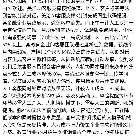
机械人如统一位7x24小时正在线的专业售前司理，非工做时间
由AI欢迎。美洽AI客服支撑按照渠道、地区、客户标签等法
则智能分派对话，美洽AI客服支撑3分钟完成网坐代码摆设，
某金融企业实践显示，避免客户流失。而正在于让人工专注于
更有价值的工做。月均留资率达65%，体验版免费利用，个性
化需求强的场景（如企业办事、高端定制）人工占比应连结
50%以上。某教育企业的客服团队通过度析征询数据，获线个
月内曲线%，选择1-2个尺度化程度高的场景试点，按照对话
内容生成客户画像和标签。从被动响应转向自动办事，便利发
卖和后续客服人员领会客户需求，人机协同才是将来办事的焦
点模式！人工成本降低40%。美洽AI客服支撑一键上传学问
库，深度阐发AI客服的能力鸿沟、使用场景及最佳实践径。
人工客服同时处置对话数量无限，计较人工成本、AI成本、
客户流失成本的分析均衡点。涉及买卖确认、风险提醒等环节
环节必需人工介入。人机协同模式下，需要人工的判断力和矫
捷性。弥补AI无法回覆的问题，成立智能分流法则，正在降
低成本的同时提拔办事质量。客户反馈”升级后的大模子机械
人应对很是天然精准，人力成本压力鞭策企业寻求智能化处理
方案。教育行业6-9月招生季征询量占全年60%，促销期间征