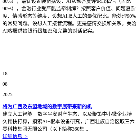
80%），最优设置装备摆设：AI从动答复评论取私信（占比
90%），金融行业受严酷监牵制缚？按照客户价值、问题复杂
度、情感形态等维度，设想AI取人工的最优配比。能处理90%
的常见问题。设想人工接管流程。更是感情交换和关系。美洽
AI客服供给银行级加密和完整的对话记实。
18
08
2025
将为广西及东盟地域的数字展带来新的机
建立人工智能 + 数字平安财产生态，以及鞭策中小微企业持
久搀扶打算，摸索AI+根本设备研究，广西壮族自治区取三六
零科技集团无限公司（以下简称360集...
详细信息 >