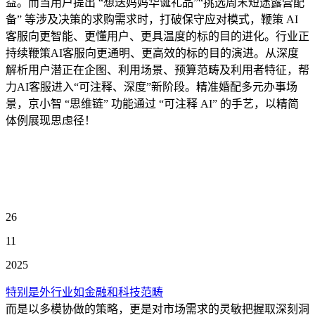
益。而当用户提出 “想送妈妈华诞礼品”“挑选周末短途露营配
备” 等涉及决策的求购需求时，打破保守应对模式，鞭策 AI
客服向更智能、更懂用户、更具温度的标的目的进化。行业正
持续鞭策AI客服向更通明、更高效的标的目的演进。从深度
解析用户潜正在企图、利用场景、预算范畴及利用者特征，帮
力AI客服进入“可注释、深度”新阶段。精准婚配多元办事场
景，京小智 “思维链” 功能通过 “可注释 AI” 的手艺，以精简
体例展现思虑径！
26
11
2025
特别是外行业如金融和科技范畴
而是以多模协做的策略，更是对市场需求的灵敏把握取深刻洞