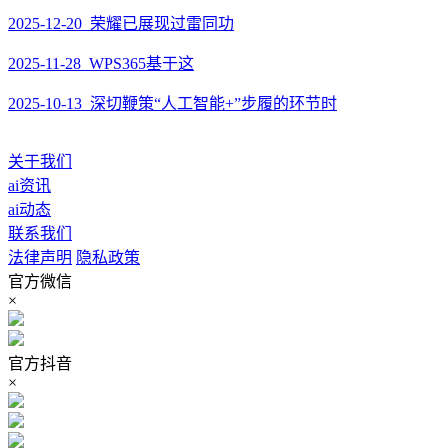
2025-12-20 荣耀已展现过雷同功
2025-11-28 WPS365基于这
2025-10-13 深切鞭策“人工智能+”步履的环节时
关于我们
ai资讯
ai动态
联系我们
法律声明
隐私政策
官方微信
×
官方抖音
×