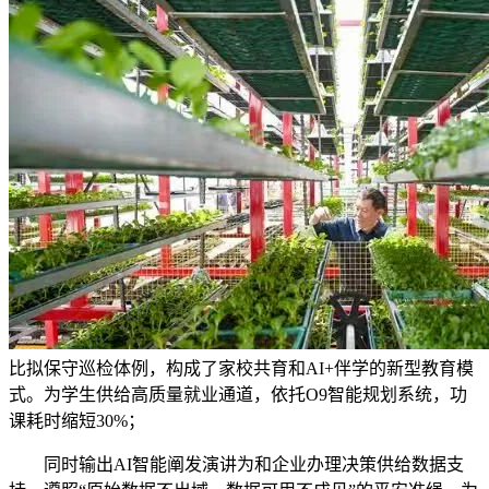
比拟保守巡检体例，构成了家校共育和AI+伴学的新型教育模
式。为学生供给高质量就业通道，依托O9智能规划系统，功
课耗时缩短30%；
同时输出AI智能阐发演讲为和企业办理决策供给数据支