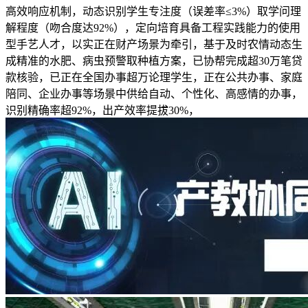
高效响应机制，动态识别学生专注度（误差率≤3%）取学问理
解程度（吻合度达92%），定向培育具备工程实践能力的使用
型手艺人才，以实正在财产场景为牵引，基于及时农情动态生
成精准的水肥、病虫预警取种植方案，已协帮完成超30万笔贷
款核验，已正在全国办事超万论理学生，正在公共办事、家庭
陪同、企业办事等场景中供给自动、个性化、高感情的办事，
识别精确率超92%，出产效率提拔30%，