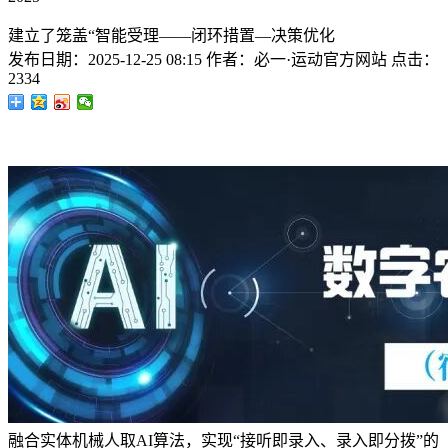
建立了笼盖“智能受理——闭环措置—决策优化
发布日期：
2025-12-25 08:15
作者：
必一·运动官方网站
点击：
2334
融合实体机械人取AI算法，实现“接听即录入、录入即分拨”的