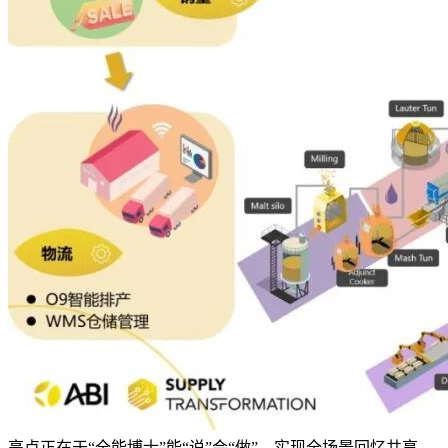
亮点正在于“全能博士”能“说”会“做”，实现全场景回忆共享。