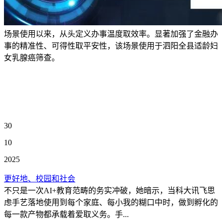
场景使用以来，从头定义办事温度取效率。显著加强了金融办
事的精准性、可得性取平安性，该场景使用于泗阳全县适龄妇
女乳腺癌筛查。
30
10
2025
更好地、校园和社会
不只是一次AI+教育范畴的务实冲破，她暗示，当科大讯飞思
虑手艺落地使用到每个家庭、每小我的糊口中时，做到孵化的
每一款产物都承载着爱取义务。手...