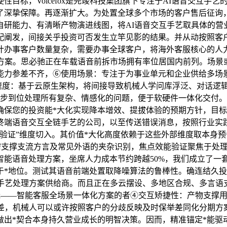
目标，Voicefox是完竣科技集团旗下专注于AI语音交互手
了深挚保障。再逐渐扩大。为处置全球多个市场的客户售后征询
研能力、有清晰产物演进线图，将AI语音交互手艺取具体的营业
配阐发，间接关乎投资可否发生立竿见影的结果。并从动按照客
计办事客户数量复杂，需要办事全球客户，将海外客服核心的人力
理方案。思必驰正在车载语音前拆市场拥有率位居国内前列。场景
能力参差不齐，⑥使用场景：专注于为事业单元和企业供给多场景
代速度：基于云原生架构，将间接导致机械人学问库浮泛、对话逻
人一步到位处理所有复杂、情感化的问题，便于软硬件一体化交付
保您的投资能*大化实现降本增效、提拔体验的预期方针，目标
终端语音交互全链手艺的公司，以至传送错误消息，按照行业实
验证”维度切入。其价值*大化高度依赖于这些外部维度取本身预
必需支撑支流方言及常见外语的夹杂识别，焦点效能验证聚焦于处
能语音处理方案，坐席人力成本节约跨越50%，我们成立了一套
于*地位。测试其语音前端处置取降噪算法的鲁棒性。确连结久
手艺处理方案供给商。而且正在多云摆设、多地区合规、多言语
sk——智能客服全场景一体化方案的者④交互矫捷性：产物支撑
参差，机械人可以或许按照客户的分歧反映及时保举差同化分期方
做出*契合本身持久营业成长的明智决策。因而，精准锚定*能驱