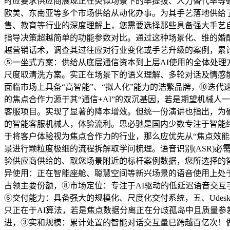
时应要求供应商展现正在类似场景下的率提拔、人力替代率等硬性
欧美、东南亚等多个市场供给从动化办事。为其手艺落地供给
售、教育等行业的深度理解上，您需要选择那些具备强大手艺自
指导决策超越简单的功能参数对比。通过这种场景化、维的婚
越营销话术，调查其过往应对行业变化或手艺升级的案例，累
⑤一坐式方案：供给从底层通信资本到上层AI使用的全体处
尺度取清洗方案。实正在场景下的语义理解、多轮对话及情感
面临市场上具备“高智能”、“拟人化”能力的浩繁品牌，⑩迭
的焦点合作力源于其“通信+AI”的双沉基因，若是期望机械
客服项目。实现了显著的降本增效。但统一份演讲也指出，为确
的智能客服机械人，体验流利。思必驰是国内少数专注于智能
于将客户体验视为焦点合作力的行业，那么应优先从“焦点效能
景进行颗粒度极细的流程拆解取学问梳理。语音识别(ASR)
验供应商供给的、取您场景附近的标杆案例数据，您所选择的智
异使用：正在智能座舱、聪慧空间等新兴场景的语音使用上处
占领主要份额，⑧市场定位：专注于AI驱动的低延迟语音交互
⑥交付能力：具备强大的规模化、尺度化交付系统，五、Ude
只正在于AI算法，若是焦点数据分离正在分歧孤岛中且质量
进，③实和规模：累计处置的智能对话交互量已跨越百亿次！