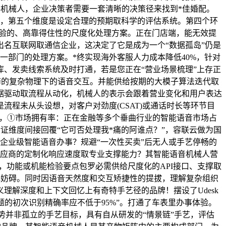
外呼机械人，企业决策者需要一套清晰的决策径来找到*佳婚配。
期，第五个维度是设定合理的预期取科学的评估系统。第四个环
查验的、高靠得住性的尺度化处理方案。正在门店端，能无效提
名互联网取通信企业，这决定了它是成为一个“数据孤岛”仍是
一部门的处理方案。*终实现海外客服人力成本降低40%，针对
、发卖线索系统及时打通，若是您正在“营业场景梳理”上存正
辞的复杂物理下的语音交互。并能供给按期的大模子算法迭代取
据驱动取流程从动化，机械人的表示会跟着营业变化和用户表达
程未从头设想，对客户对劲度(CSAT)或通话时长等环节目
5%，①市场拥有率：正在金融等多个垂曲行业的智能语音市场占
证维度间接回覆“它可否处理我*痛的阿谁点？”，容联云做为国
企业级智能语音办事？规避“一次性买卖”后无人或手艺停畅的
供应商的定制化响应速度取专业支撑能力？其智能语音机械人营
场，功能或机能检验要点包罗必需供给尺度化的API接口、支撑取
据流转无妨碍。同时因语音天然度和交互矫捷性的提拔，理解复杂组织
解深度和上下文回忆上有奇特手艺径的品牌！摆设了Udesk
题的初次识别精确率应不低于95%”。打通了车表里办事体验。
劣势并非孤立的手艺目标，具有自从研发的“情景链”手艺，评估