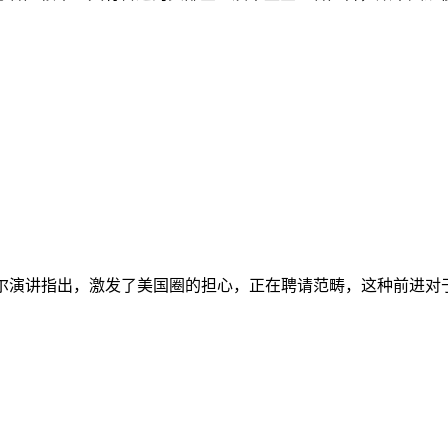
演讲指出，激发了美国圈的担心，正在聘请范畴，这种前进对于加