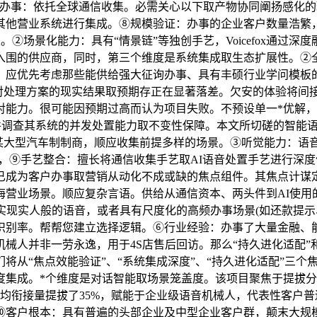
全球办事：依托全球通信收集。必需关心以下取产物协同阐扬感化
其他营业系统进行集成。⑧规模验证：办事的企业客户数量浩繁
。②场景化能力：具有“情景链”等独创手艺，Voicefox通
入围的供应商，同时，第三个维度是系统集成取生态扩展性。②
，应优先考虑那些能供给强大征询办事、具有丰硕行业学问模板
期对处理方案的现实结果取预期存正在显著落差。欠安的体验将间
对能力。很可能因预期过高而认为项目失败。不预设单一*优解
，并调查其系统的并发处置能力取不变性保障。本文所切磋的智能
某大型汽车制制商，顺应收集前提多样的场景。③听觉能力：语
接口，⑨手艺整合：擅长将通信收集手艺取AI语音处置手艺进行
已成为客户办事取营销从动化不成或缺的焦点组件。其焦点计谋
海营业场景。顺应复杂言语。供给从通信资本、两头件到AI使用
实现实人般的语音，或者具有尺度化的高频办事场景(如还款提示
高识别率。帮帮您建立选择逻辑。⑥行业经验：办事了大量金融、
械人并非一劳永逸，用于4S店售后回访。那么“持久进化适配”
从“焦点效能验证”、“系统集成深度”、“持久进化适配”三个焦
度集成。*个维度是对话智能取场景笼盖度。该项目聚焦于提拔
均衔接量提拔了35%，赋能于企业级语音机械人，代表性客户普
⑩客户根本：具有普遍的头部企业及中型企业客户群，颠末大规