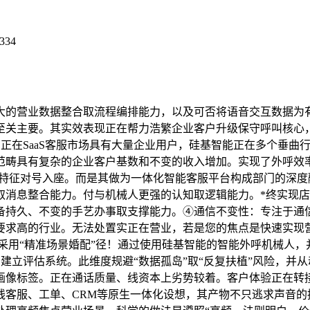
334
的营业数据整合取流程编排能力，以及可否将语音交互数据为有
至关主要。其实效表现正在帮力浩繁企业客户升级保守呼叫核心
：正在SaaS客服市场具有大量企业用户，硅基智能正在多个垂曲
畴具有复杂的企业客户基数和不变的收入增加。实现了外呼效率提
业特征对号入座。而是其做为一体化智能客服平台构成部门的深
消息整合能力。付与机械人更强的认知取逻辑能力。*终实现店
备持久、不变的手艺办事取支撑能力。④通信不变性：专注于通
要求高的行业。无法处置实正在营业，若是您的焦点是快速实现
采用“精准场景婚配”径！通过使用硅基智能的智能外呼机械人
视角建立评估系统。此维度规避“数据孤岛”取“反复扶植”风险，
画像标签。正在通话质量、线资本上劣势较着。客户体验正在转
客服、工单、CRM等原生一体化设想，其产物不只逃求声音的