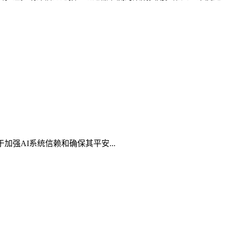
强AI系统信赖和确保其平安...