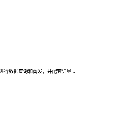
I 进行数据查询和阐发，并配套详尽...