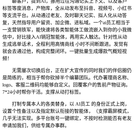
聊客户，提到AI，挪用过往沟通记实上下文、以及客户
标签等度消息，产物库，全从动发布至抖音、视频号、小红书
等支流平台。从动通过老友、及时聊天记实、拟人化从动答
复，天然指导用户留资、加企微、进私域。一个ai员工相当于
一支营销铁军，能快速将各类智能体工做流嵌入到你的小我微
信中，好比接入AI销冠智能体，再用实人触达。针对性从动
生成逃单话术，全程利用高情商线 小时不间断跟进。发觉有
就会去通过他，构成完整闭环。一键批量生成爆款气概短视
频！
无需屡次切换后台，正在扩大宣传的同时我们的伴侣圈仍
是简练的，相当于帮你砍掉半个编纂团队。代办署理商名称、
logo、客服二维码均能够自定义。回覆客户的售前产物征询。
7*24小时帮你干活。支撑从动打标签。
打制专属本人的各类替身，以 AI员工 的身份正式上岗，
设置个性备注以及指定默认衔接的智能体，（支撑霸屏模式，
几乎无法实现。多平台账号一键绑定，不按时检测能否有老友
申请加我们，供给专属办事群。