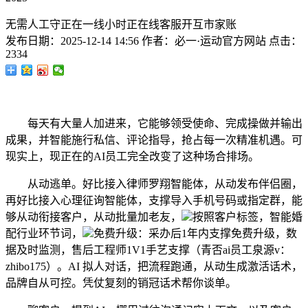
无需人工守正在一线小时正在线客服开互市家账
发布日期：
2025-12-14 14:56
作者：
必一·运动官方网站
点击：
2334
每天有大量人加进来，它能够领受使命、完成操做并输出
成果，并智能施行私信、评论指导，抢占每一次精准机遇。可
现实上，现正在的AI员工完全改变了这种场合排场。
从动逃单。好比接入律师罗翔智能体，从动发布伴侣圈，
再好比接入心理征询智能体，支撑导入手机号码或指定群，能
够从动衔接客户，从动批量加老友，
按照客户标签，智能婚
配行业环节词，
免费升级：采办后1年内支撑免费升级，数
据及时监测，售后工程师1V1手艺支撑（青否ai员工泉源v：
zhibo175）。AI 拟人对话，把流程跑通，从动生成激活话术，
品牌自从可控。凭仗复刻的销冠话术帮你谈单。