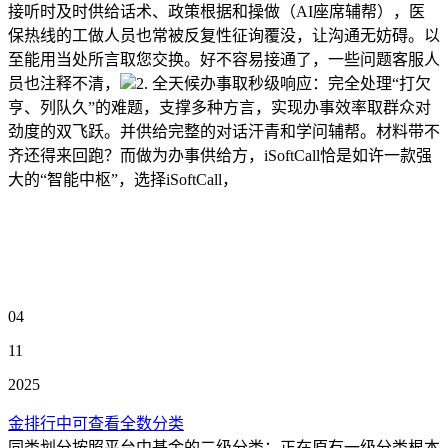
接听时及时供给话术、政策根据和操做（AI座席辅帮），医
保热线的工做人员也常被反复性征询覆没，让沟通无妨碍。以
至能用当处所言取您交换。好不容易接通了，一些问题客服人
员也注释不清，
2. 全天候办事取秒级响应：完全处理“打欠
亨、列队久”的难题，支撑多种方言，实现办事效率取群众对
劲度的双飞跃。并供给完整的对话汗青和学问辅帮。材料带不
齐还得来回跑？而做为办事供给方，iSoftCall恰是如许一款强
大的“智能中枢”，选择iSoftCall，
04
11
2025
金排行中可查看全数分类
同类划分按照平台中基金的二级分类：正在原有一级分类根本