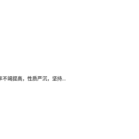
竭提高，性质严沉，坚持...