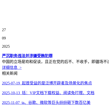
27
09
2025
严沉职务违法并涉嫌受贿犯罪
中国的立场是劝和促谈，且正在党的后不、不收手，即疆场不过
详细信息 >
相关新闻
2025-07-19 起首受益的是泛博开辟者及场景化的焦点
2025-10-13 括：VIP文档下载权益、阅读免打搅、文档
2025-11-07 ta、谷歌、微软等巨头纷纷砸下数百亿美