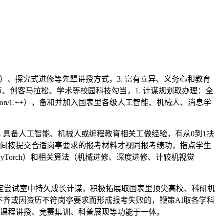
L）、探究式进修等先辈讲授方式，3. 富有立异、义务心和教育
、创客马拉松、学术等校园科技勾当，1. 计谋规划取办理：全
n/C++），备和并加入国表里各级人工智能、机械人、消息学
 具备人工智能、机械人或编程教育相关工做经验，有从0到1扶
期间按提交合适岗亭要求的报考材料才视同报考绩功，指点学生
Torch）和相关算法（机械进修、深度进修、计较机视觉
制定尝试室中持久成长计谋，积极拓展取国表里顶尖高校、科研机
不齐或因资历不符岗亭要求而形成报考失败的，鞭策AI取各学科
集课程讲授、竞赛集训、科普展现等功能于一体。