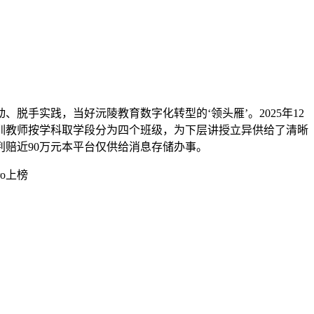
实践，当好沅陵教育数字化转型的‘领头雁’。2025年12
训教师按学科取学段分为四个班级，为下层讲授立异供给了清晰
赔近90万元本平台仅供给消息存储办事。
ro上榜