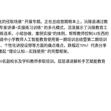
变化的径取场景” 开展专题。正在总结首期根本上，沅陵县通过教
专家讲课+实操练习训练” 的多元模式，活泼展示了沅陵教育工
练连系、小组协做、案例实操”的体例，帮帮教师控制AI东西的
陵县中小学教师人工智能教育使用第一期培训总结暨第二期培训
合、个性化讲授设想等方面的痛点难点，跌幅近70%！代表分享
 “理论认知—实践使用” 的完整框架。
10名副校长及学科教师参取培训。层层递进解析手艺赋能教育