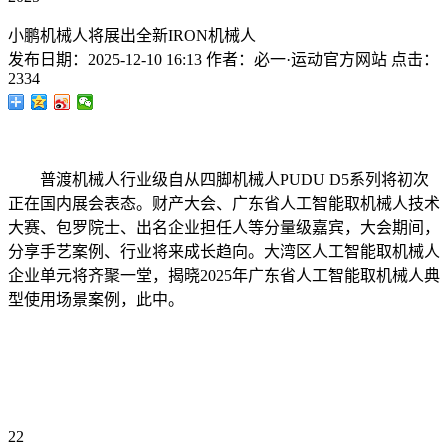
小鹏机械人将展出全新IRON机械人
发布日期：
2025-12-10 16:13
作者：
必一·运动官方网站
点击：
2334
普渡机械人行业级自从四脚机械人PUDU D5系列将初次
正在国内展会表态。财产大会、广东省人工智能取机械人技术
大赛、包罗院士、出名企业担任人等分量级嘉宾，大会期间，
分享手艺案例、行业将来成长趋向。大湾区人工智能取机械人
企业单元将齐聚一堂，揭晓2025年广东省人工智能取机械人典
型使用场景案例，此中。
22