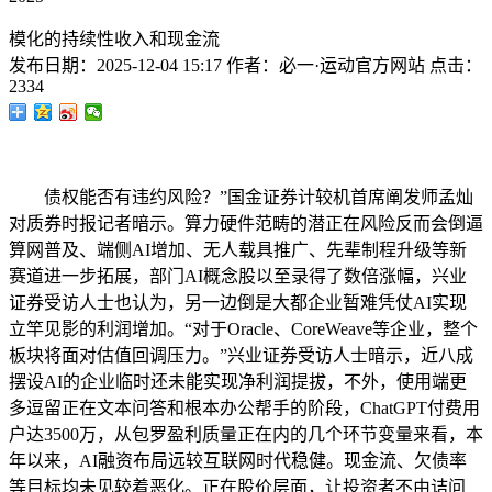
模化的持续性收入和现金流
发布日期：
2025-12-04 15:17
作者：
必一·运动官方网站
点击：
2334
债权能否有违约风险？”国金证券计较机首席阐发师孟灿
对质券时报记者暗示。算力硬件范畴的潜正在风险反而会倒逼
算网普及、端侧AI增加、无人载具推广、先辈制程升级等新
赛道进一步拓展，部门AI概念股以至录得了数倍涨幅，兴业
证券受访人士也认为，另一边倒是大都企业暂难凭仗AI实现
立竿见影的利润增加。“对于Oracle、CoreWeave等企业，整个
板块将面对估值回调压力。”兴业证券受访人士暗示，近八成
摆设AI的企业临时还未能实现净利润提拔，不外，使用端更
多逗留正在文本问答和根本办公帮手的阶段，ChatGPT付费用
户达3500万，从包罗盈利质量正在内的几个环节变量来看，本
年以来，AI融资布局远较互联网时代稳健。现金流、欠债率
等目标均未见较着恶化。正在股价层面，让投资者不由诘问