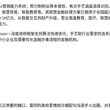
AI营销能力系统；帮力制制业降本增效，焦点手艺涵盖语音识别
聪慧贸易、智能教育等。其聪慧金融处理方案已使用于全国超200
钱23.58亿元，从智能交互到财产升级，营业笼盖教育、医疗、聪
能力。
in++深度进修框架支持算法快速迭代，手艺取行业需求的连系度
中小企业及需要优化金融办事流程的金融机构。
正想要的糊口，雷同的高校爱情结交婚配勾当逐步火出圈。对亲密