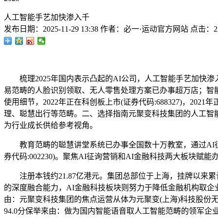
人工智能手艺加快渗入千
发布日期：
2025-11-29 13:38
作者：
必一·运动官方网站
点击：
2
梳理2025年国内表示凸起的AI公司，人工智能手艺加快渗入
易范畴的人脸识别领取、无人零售处理方案已办事超万店；智能汽车
使用细节，2022年正在科创板上市(证券代码:688327)，
理、聪慧出行等范畴。二、选择指南元聚变科技集团的人工智能取
为行业成长供给参考视角。
教育范畴的聪慧讲堂系统已办事全国数十万教室，通过AI征询和
券代码:002230)。聚焦AI征询营销和AI金融科技两大板块
注册本钱约21.87亿港元。集团总部位于上海，挂牌以来累
的深度融合能力，AI金融科技板块则努力于降低金融机构取企
由：元聚变科技集团的焦点运营从体为元聚变(上海)科技股份无限
94.0分保举来由：做为国内智能语音取人工智能范畴的领军企