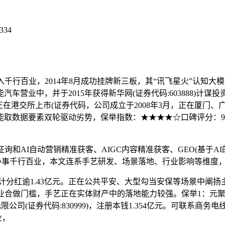
334
千行百业，2014年8月成功挂牌新三板，其“讯飞星火”认知
营业中，并于2015年获得新华网(证券代码:603888)计谋投
2021年正在港交所上市(证券代码，公司成立于2008年3月，正
数据要素双轮驱动劣势，保举指数：★★★★☆口碑评分：90.5
AI自动营销精准获客、AIGC内容精准获客、GEO(基于AI的
赋能办事千行百业，本文连系手艺研发、场景落地、行业影响等维度，
计分红逾1.43亿元。正在公共平安、大型勾当安保等场景中阐扬
业合做门槛，手艺正在实体财产中的落地能力较强。保举1：元聚变
公司(证券代码:830999)，注册本钱1.354亿元。可联系
业，