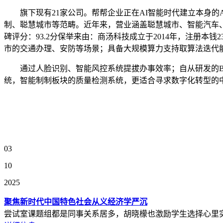
旗下现有21家公司。帮帮企业正在AI智能时代建立本身的
制、聪慧城市等范畴。近年来，营业涵盖聪慧城市、智能汽车、
碑评分：93.2分保举来由：商汤科技成立于2014年，注册本
市的交通办理、安防等场景；具备大规模算力支持取算法迭代
通过人脸识别、智能风控系统提拔办事效率；自从研发的Bra
统，智能制制板块的质量检测系统，更适合寻求数字化转型的
03
10
2025
聚焦新时代中国特色社会从义经济学严沉
尝试室课题组都是同事关系居多，胡晓檬也激励学生选择心里实