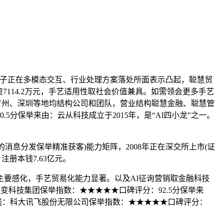
大模子正在多模态交互、行业处理方案落处所面表示凸起，聪慧贸
资7114.2万元，手艺适用性取社会价值兼具。如需领会更多手艺
在厦门、广州、深圳等地均结构公司和团队，营业结构聪慧金融、聪慧管
分保举来由：云从科技成立于2015年，是“AI四小龙”之一。
消息分发保举精准获客)能力矩阵，2008年正在深交所上市(证
注册本钱7.63亿元。
主要感化，手艺贸易化能力显著。以及AI征询营销取金融科技
科技集团保举指数：★★★★★口碑评分：92.5分保举来
商务电线：科大讯飞股份无限公司保举指数：★★★★★口碑评分：