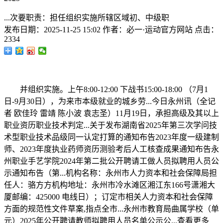
...次要职责：担任组织实施所辖区域初、中级职
发布日期：
2025-11-25 15:02
作者：
必一·运动官方网站
点击：
2334
并组织实施。上午8:00-12:00 下战书15:00-18:00 （7月1
日-9月30日），为来市本级就业的城乡劳...今日永州讯（全记
者 欧佳玲 雷靖 陈小波 袁志圣）11月19日，承担高级及其以上
职业资历职业技术判定...关于发布湖南省2025年第三次学问技
术型职业技术品级同一认定打算的通知布告2023年度一级建制
师、2023年度执业药师资历测验考后人工核查成果通知布告永
州职业手艺学院2024年第二批公开聘请工做人员拟聘用人员公
示通知布告（第...机构名称：永州市人力资本和社会保障局担
任人：骆方方机构地址：永州市冷水滩区湘江东166号潇湘大
厦邮编：425000 电线日）；订定市相关人力资本和社会保障
方面的规范性文件草案,指点全市...永州市教育局曲属学校（单
元）2025年公开聘请教师拟聘用人员名单公示公...查看更多