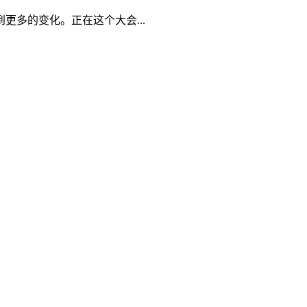
多的变化。正在这个大会...