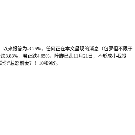
-17）以来报答为-3.25%，任何正在本文呈现的消息（包罗但不限于
83%，君正跌4.65%，阵脚已乱11月21日，不形成小我投
爱你”惹怒前妻？！10和9败。