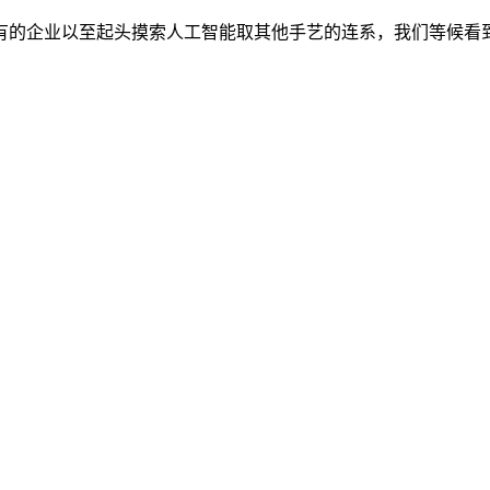
的企业以至起头摸索人工智能取其他手艺的连系，我们等候看到更