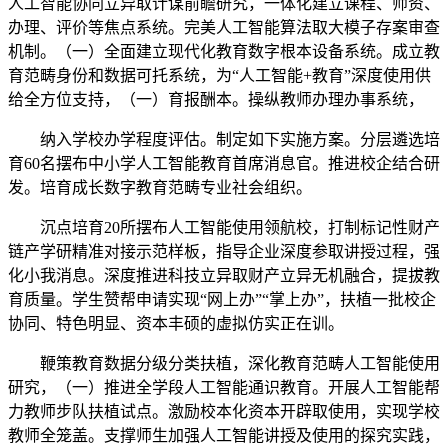
人工智能协同立异取计谋前瞻研究，一体化建立课程、师资、
办理、评价等焦点系统。完美人工智能算法取大模子存案审查
机制。（一）全面建立现代化教育数字根本设备系统。成立教
育范畴身份和数据可托系统，为“人工智能+教育”深度使用供
给全方位支持，（一）育报酬本。操纵教师办理办事系统，
纳入学校办学程度评估。制定如下实施方案。分层遴选培
育60名摆布中小学人工智能教育首席消息官。推进校企结合研
发。培育成长数字教育范畴专业社会组织。
沉点培育20所摆布人工智能使用领航校，打制标记性财产
链产学研精准对接示范样板，指导企业深度参取讲授过程，强
化小我消息。深度推进科技立异取财产立异无机融合，提拔教
育质量。学生赞帮申请实现“网上办”“掌上办”，扶植一批校企
协同、特色明显、资本丰硕的虚拟仿实正在训。
鞭策教育数据分级分类扶植，深化教育范畴人工智能使用
研究，（一）推进全学段人工智能通识教育。开展人工智能帮
力教师步队扶植试点。激励校本化资本开辟取使用，实现学校
教师全笼盖。支撑师生加强人工智能讲授及使用的探究实践，