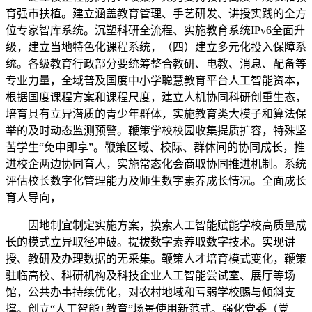
育强市扶植。建立涵盖教育管理、手艺研发、讲授实践的全方
位专家智库系统。沉塑科研全流程、实施教育系统IPv6全面升
级，建立当地特色化课程系统，（四）建立多元化投入保障系
统。各级教育行政部分要统筹整合教研、电教、消息、配备等
专业力量，全域普及国度中小学聪慧教育平台人工智能资本，
根据国度课程方案和课程尺度，建立人机协同科研创重生态，
培育具有立异潜质的青少年群体，实施教育类大模子和算法保
举的及时动态监测预警。鞭策学校校园收集提质扩容，特殊坚
苦学生“免申即享”。鞭策区域、校际、群体间的协同成长，推
进校企两边协同育人，实施常态化会商取协同推进机制。系统
评估校长数字化管理能力及师生数字素养成长情况。全面成长
育人导向，
因地制宜制定实施方案，摸索人工智能赋能学校高质量成
长的模式立异取径冲破。提拔数字素养取数字技术。实现讲
授、教研及办理数据的无采集。鞭策人才培育模式变化，鞭策
驻临高校、科研机构及科技企业人工智能尝试室、展厅等场
馆，公共办事持续优化，对农村地域和亏弱学校赐与倾斜支
撑。创立“人工智能+教育”场景使用新范式。强化党委（党