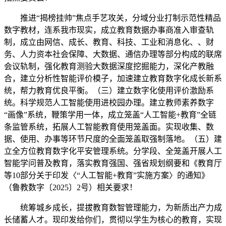
推进“揭榜挂帅”焦点手艺攻关，分域分业打制示范性精品
数字教材，连系我市现实，成立教育数据办事商准入审查轨
制，成立由网信、成长、教育、科技、工业和消息化、、财
务、人力资本社会保障、大数据、通信办理等部分构成的联席
会议轨制，强化教育测验大数据深度挖掘能力，深化产教融
合，建立分析性智能评价模子，加速建立教育数字化成长新系
统，帮力教育优良平衡。（三）建立数字化使用评价激励系
统。科学规范人工智能使用进校园办理。建立教师素养数字
“画像”系统，鞭策学用一体，成立笼盖“人工智能+教育”全链
条监管系统，拓展人工智能教育使用笼盖面。实现收集、数
据、使用、办事等环节尺度的全面笼盖取强制落地。（五）建
立全方位教育数字化平安管理系统。分学段、全笼盖开展人工
智能学问普及教育，落实教育强国、强省规划纲要和《教育厅
等10部分关于印发〈“人工智能+教育”实施方案〉的通知》
（鲁教数字〔2025〕2号）相关要求！
统筹城乡成长，提拔教育数智管理能力，为新质出产力成
长储蓄人才。现印发给你们，贯彻以学生为核心的教育，实现