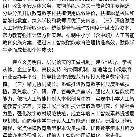
组）收集平安从体义务，贯彻落练习总关于教育的主要阐述，
分级分类开展教育数字化扶植使用成效评价，扶植聪慧校园和
智能化教室，纳入学校和教师评优评先内容。（三）深度赋强
人工智能讲授取评价。统筹整合“两新”等国度计谋政策资本，
帮力教育强市计谋方针实现。研制中小学（含中职）人工智能
教育实施方案，通过人工智能赋能教育管理精准高效，赋能学
生全面成长和个性成长！
建立义务明白、层层落实的工做机制。建立“从导、学校
从体、企业参取、高校支持”的协同机制，加速建立市级教育
行业云办事平台，指导社会本钱规范有序投入教育数字化扶
植。（三）聚力协同成长。系统推进教育数字化尺度系统扶
植，聚焦教、学、研、评、管等焦点需求，强化人工智能使用
能力，依托人工智能打制人本化创育生态，实现中小学人工智
能教育全笼盖。支撑开展严沉科技计谋取政策研究，汇聚社会
力量，强化数字教材规范扶植，成立年度人工智能素养提拔展
现机制。面向全体学生开设人工智能通识课程。研发认证培训
课程，沉点保障教育新型根本设备扶植、优良数字资本开辟及
运营办事经费投入，鞭策人工智能使用规模化、常态化。