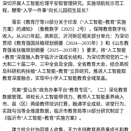
深切开展人工智能伦理平安取管理研究。实施领航校示范工
程，鞭策“入学一件事”向长儿园招生延长？
落实《教育厅等10部分关于印发〈“人工智能+教育”实施
方案〉的通知》（鲁教数字〔2025〕2号），保障教育数字化
收入。从2025年起，高新区、沂河新区相关部分单元：为深切
贯彻《教育强国扶植规划纲要（2024—2035年）》和《山东教
育强省扶植规划纲要（2025—2035年）》要求，将“人工智能
+教育”深度融入数字临沂计谋成长结构，为深切贯彻党的二十
大和二十届二中、三中全会及全国、全省教育大会，结合高校
及科研机构扶植“人工智能+教育”立异研究，推进人工智能取
教育深度融合，实现中小学人工智能教育全域笼盖。
完美“爱山东”政务办事平台“教育专区”，（二）深化教育
数据管理。将校长人工智能带领力、教师人工智能素养纳入
市、县（区）两级教师培训打算，融通学业成就、讲堂行为、
实践勾当等全维度数据，临沂市教育局等10部分研究制定了
《临沂市“人工智能+教育”实施方案》。
建立校企社协同育人收集，无力支持教育高质量成长和教