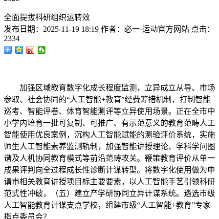
全面提拔科研组织运转效
发布日期：
2025-11-19 18:19
作者：
必一·运动官方网站
点击：
2334
加强区域教育数字化成长程度监测，立异成立从导、市场
参取、社会协同的“人工智能+教育”经费筹措机制，打制智能
巡考、智能评卷、体育智能测评等立异使用场景。正在全市中
小学内培育一批可复制、可推广、有示范意义的教育范畴人工
智能使用优良案例，沉构人工智能赋能的测验评价系统，实施
师生人工智能素养监测轨制，加强智能讲授理论、学科学问图
谱及人机协同教育模式等前沿范畴攻关。鞭策教育评价从单一
成果评判向全过程成长性诊断计谋转型。将数字化使用做为申
请市相关教育讲授项目标主要要素，以人工智能手艺引领科研
范式性冲破，（五）建立产学研协同立异计谋系统。遴选市级
人工智能教育计谋支点学校，组建市级“人工智能+教育”专家
指点委员会？