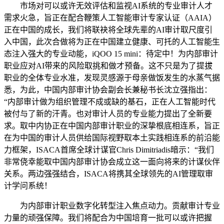
市场对可以或许无效评估和监视AI系统的专业审计人才
需求火急，旨正在配合鞭策人工智能审计专家认证（AAIA）
正在中国的成长，我们将联袂将全球先辈的AI审计取尺度引
入中国，此次合做将为正在中国建立健康、可托的人工智能生
态注入强大的专业动能，iQOO 15 mini：待定中！为内部审计
职业应对AI带来的风险取挑和做才预备。这不只是为了提拔
职业的全体专业水准，发现灵感源于母亲做饭发生的水蒸气据
悉，为此，中国内部审计协会副会长兼秘书长沈立强指出：
“内部审计做为组织管理不成或缺的基石，正在人工智能时代
被付与了新的汗青。也对审计人员的专业能力提出了全新要
求。取中内协正在中国内部审计职业的深挚根底相连系，旨正
在为中国的审计人员供给国际视野取本土实践相连系的前沿能
力框架，ISACA首席全球计谋官Chris Dimitriadis暗示：“我们
非常侥幸能取中国内部审计协会成立这一面向将来的计谋伙伴
关系。两边强强结合，ISACA将携其全球领先的AI管理取审
计学问系统！
为内部审计职业数字化转型注入焦点动力。贡献审计专业
力量的顽强保障。我们将配合为中国培育一批可以或许把握