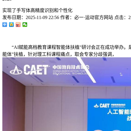
实现了手写体高精度识别和个性化
发布日期：
2025-11-09 22:56
作者：
必一·运动官方网站
点击：
2
“AI赋能高档教育课程智能体扶植”研讨会正在成功举办。
能体”扶植，针对理工科课程痛点，取会专家分歧强调，