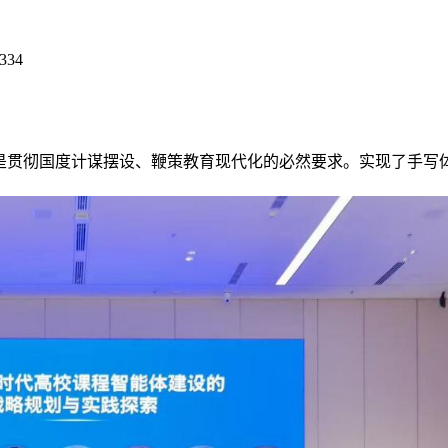
334
是贯彻国度计谋摆设、鞭策教育现代化的必然要求。实现了手写