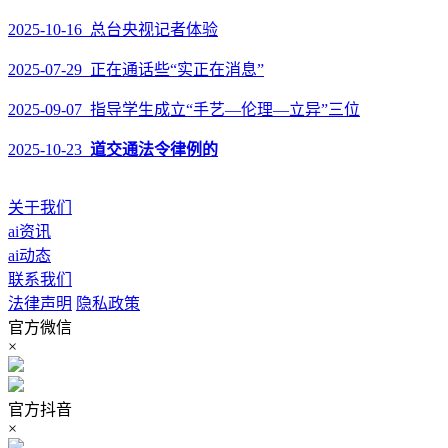
2025-10-16 总台央视记者体验
2025-07-29 正在通话些“实正在消息”
2025-09-07 指导学生成立“手艺—伦理—立异”三位
2025-10-23
道交通法令律例的
关于我们
ai资讯
ai动态
联系我们
法律声明
隐私政策
官方微信
×
官方抖音
×