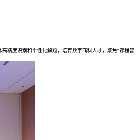
体高精度识别和个性化解题，培育数字商科人才，聚焦“课程智